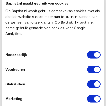
€ 28,39 ohne MwSt
Baptist.nl maakt gebruik van cookies
Auf Lager
Op Baptist.nl wordt gebruik gemaakt van cookies met als
Vergleich
doel de website steeds meer aan te kunnen passen aan
de wensen van onze klanten. Op Baptist.nl wordt met
name gebruik gemaakt van cookies voor Google
Spear & Jackson Predator X 7 tpi 559 mm
Analytics.
Produktnummer: 32104
€ 35,00 inkl. MwSt
Toestemmingsselectie
€ 28,93 ohne MwSt
Noodzakelijk
Auf Lager
Vergleich
Voorkeuren
Spear & Jackson Predator Triplefast 9 tpi
559 mm
Statistieken
Produktnummer: 32105
€ 40,40 inkl. MwSt
Marketing
€ 33,39 ohne MwSt