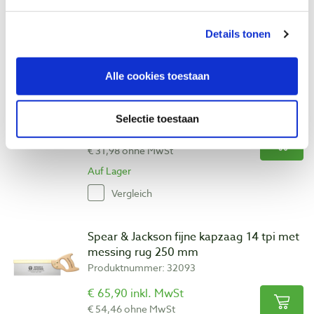
Auf Lager
Vergleich
Details tonen
Alle cookies toestaan
Eclipse multizaag 10 tpi met kunststof
handvat 375 mm
Produktnummer: 185920
Selectie toestaan
€ 38,70 inkl. MwSt
€ 31,98 ohne MwSt
Auf Lager
Vergleich
Spear & Jackson fijne kapzaag 14 tpi met
messing rug 250 mm
Produktnummer: 32093
€ 65,90 inkl. MwSt
€ 54,46 ohne MwSt