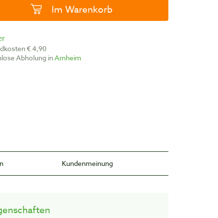
Im Warenkorb
er
ndkosten € 4,90
nlose Abholung in
Arnheim
en
Kundenmeinung
genschaften