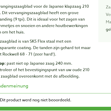
vangingszaagblad voor de Japanse klapzaag 210
Za
 Dit vervangingszaagblad heeft een grove
Ve
anding (9 tpi). Dit is ideaal voor het zagen van
Ma
mmetjes en snoeien en andere houtbewerkingen
ge
n om het huis.
zaagblad is van SK5 Flex staal met een
sparante coating. De tanden zijn gehard tot maar
st Rockwell 68 - 71 (zeer hard!).
op:
past niet op Japanse zaag 240 mm.
troleer of het bevestigingspunt van uw oude 210
zaagblad overeenkomt met de afbeelding.
ndenmeinung