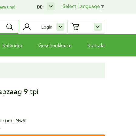
Select Language
▼
ere uns!
DE
Login
Kalender
Geschenkkarte
Kontakt
pzaag 9 tpi
ück)
inkl. MwSt
t