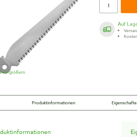
Auf Lag
Versa
Koste
vergrößern
Produktinformationen
Eigenschaft
duktinformationen
Ei