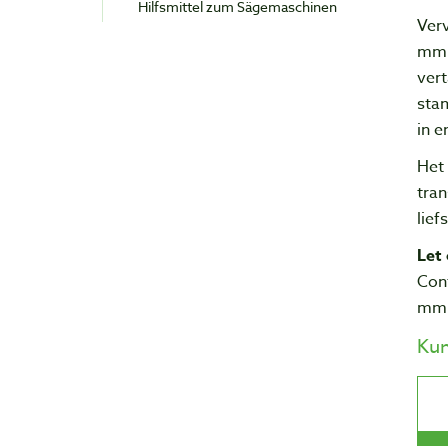
Hilfsmittel zum Sägemaschinen
Ver
mm.
vert
sta
in e
Het 
tran
lief
Let 
Con
mm 
Ku