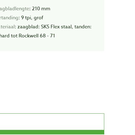
agbladlengte
: 210 mm
rtanding
: 9 tpi, grof
teriaal
: zaagblad: SK5 Flex staal, tanden:
hard tot Rockwell 68 - 71