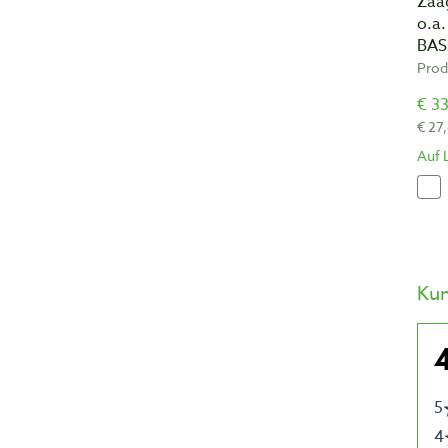
Zaag
o.a
BAS
Prod
€ 33
€ 27
Auf 
Ku