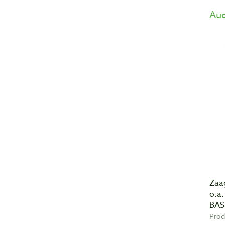
Auc
Zaag
o.a
BAS
Prod