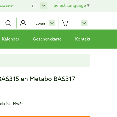
Select Language
▼
ere uns!
DE
Login
Kalender
Geschenkkarte
Kontakt
B BAS315 en Metabo BAS317
ück)
inkl. MwSt