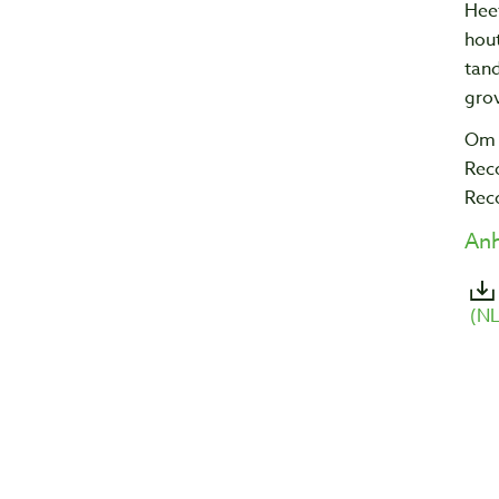
Heef
hou
tand
grov
Om 
Rec
Rec
An
(NL