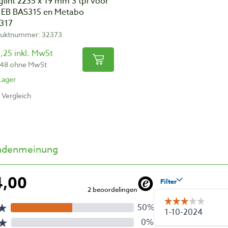
lint 2235 x 19 mm 3 tpi voor
. EB BAS315 en Metabo
317
uktnummer: 32373
,25 inkl. MwSt
,48 ohne MwSt
Lager
Vergleich
ndenmeinung