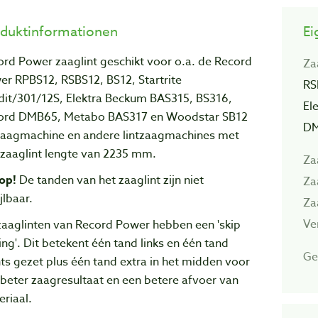
duktinformationen
Ei
rd Power zaaglint geschikt voor o.a. de Record
Za
er RPBS12, RSBS12, BS12, Startrite
RS
dit/301/12S, Elektra Beckum BAS315, BS316,
El
ord DMB65, Metabo BAS317 en Woodstar SB12
DM
tzaagmachine en andere lintzaagmachines met
 zaaglint lengte van 2235 mm.
Za
op!
De tanden van het zaaglint zijn niet
Za
jlbaar.
Za
Ve
zaaglinten van Record Power hebben een 'skip
ing'. Dit betekent één tand links en één tand
Ge
ts gezet plus één tand extra in het midden voor
beter zaagresultaat en een betere afvoer van
riaal.