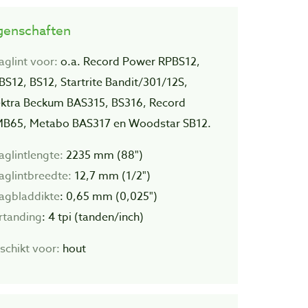
genschaften
aglint voor:
o.a. Record Power RPBS12,
BS12, BS12, Startrite Bandit/301/12S,
ektra Beckum BAS315, BS316, Record
B65, Metabo BAS317 en Woodstar SB12.
aglintlengte:
2235 mm (88")
aglintbreedte:
12,7 mm (1/2")
agbladdikte
: 0,65 mm (0,025")
rtanding
: 4 tpi (tanden/inch)
schikt voor:
hout