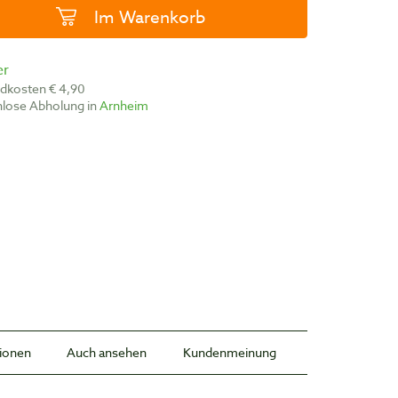
Im Warenkorb
er
ndkosten € 4,90
nlose Abholung in
Arnheim
tionen
Auch ansehen
Kundenmeinung