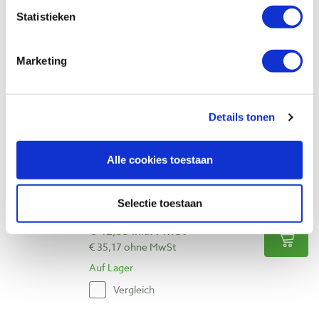
Pfeil 5-20 rechte guts, licht gebogen
Statistieken
snede 20 mm
Produktnummer: 13414
Marketing
€ 38,30 inkl. MwSt
€ 31,65 ohne MwSt
Auf Lager
Details tonen
Vergleich
Alle cookies toestaan
Pfeil 5-22 rechte guts, licht gebogen
snede 22 mm
Selectie toestaan
Produktnummer: 24578
€ 42,55 inkl. MwSt
€ 35,17 ohne MwSt
Auf Lager
Vergleich