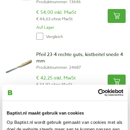
Produktnummer: 13646
€ 54,00 inkl. MwSt
€ 44,63 ohne MwSt
Auf Lager
Vergleich
Pfeil 23-4 rechte guts, kistbeitel snede 4
mm
Produktnummer: 24687
€ 42,25 inkl. MwSt
€ 34,92 ohne MwSt
Auf Lager
Vergleich
Baptist.nl maakt gebruik van cookies
Pfeil 23-6 rechte guts, kistbeitel snede 6
Op Baptist.nl wordt gebruik gemaakt van cookies met als
mm
doel de website steeds meer aan te kunnen passen aan