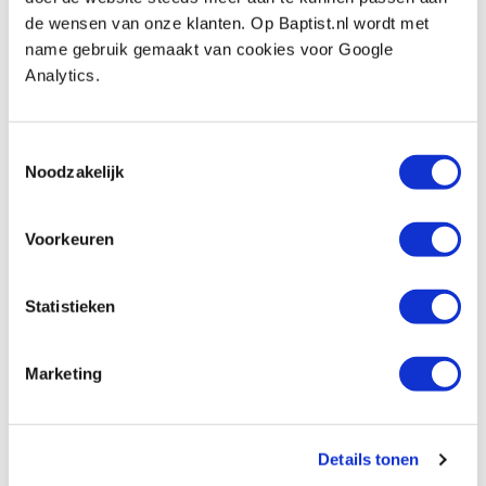
Produktnummer: 13648
de wensen van onze klanten. Op Baptist.nl wordt met
€ 42,25 inkl. MwSt
name gebruik gemaakt van cookies voor Google
€ 34,92 ohne MwSt
Analytics.
Auf Lager
Vergleich
Toestemmingsselectie
Noodzakelijk
Pfeil 23-8 rechte guts, kistbeitel snede 8
mm
Voorkeuren
Produktnummer: 13649
€ 44,75 inkl. MwSt
Statistieken
€ 36,98 ohne MwSt
Auf Lager
Marketing
Vergleich
Pfeil 24-4 rechte guts, kanaalbeitel snede
Details tonen
4 mm