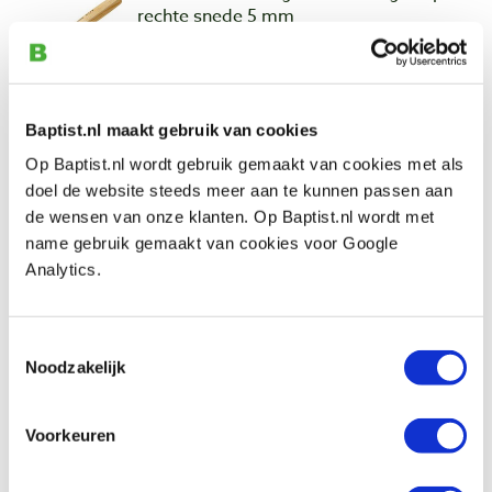
rechte snede 5 mm
Produktnummer: 24713
€ 23,10 inkl. MwSt
€ 19,09 ohne MwSt
Baptist.nl maakt gebruik van cookies
Auf Lager
Op Baptist.nl wordt gebruik gemaakt van cookies met als
Vergleich
doel de website steeds meer aan te kunnen passen aan
de wensen van onze klanten. Op Baptist.nl wordt met
Pfeil D 1-8 rechte guts, dubbel geslepen
name gebruik gemaakt van cookies voor Google
rechte snede 8 mm
Analytics.
Produktnummer: 13737
€ 23,10 inkl. MwSt
Toestemmingsselectie
€ 19,09 ohne MwSt
Noodzakelijk
Auf Lager
Vergleich
Voorkeuren
Fleshamer 400 – 600 gram