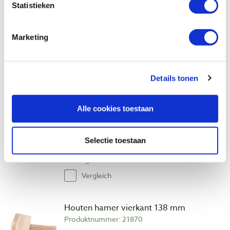
Statistieken
Produktnummer: 20894
€ 20,75 inkl. MwSt
Marketing
€ 17,15 ohne MwSt
Auf Lager
Vergleich
Details tonen
Flexcut PW11 Gold wetpastakrijt
Alle cookies toestaan
Produktnummer: 21730
€ 14,40 inkl. MwSt
Selectie toestaan
€ 11,90 ohne MwSt
Auf Lager
Vergleich
Houten hamer vierkant 138 mm
Produktnummer: 21870