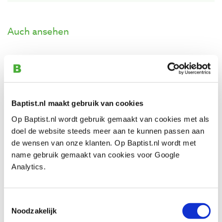
Auch ansehen
Baptist gereedschapset
houtverbindingen
Produktnummer: 33114
Baptist.nl maakt gebruik van cookies
€ 260,00 inkl. MwSt
€ 214,88 ohne MwSt
Op Baptist.nl wordt gebruik gemaakt van cookies met als
doel de website steeds meer aan te kunnen passen aan
Auf Lager
de wensen van onze klanten. Op Baptist.nl wordt met
Vergleich
name gebruik gemaakt van cookies voor Google
Analytics.
The Woodbook - Romeyn Beck Hough
Produktnummer: 20911
Toestemmingsselectie
€ 29,95 inkl. MwSt
Noodzakelijk
€ 27,48 ohne MwSt