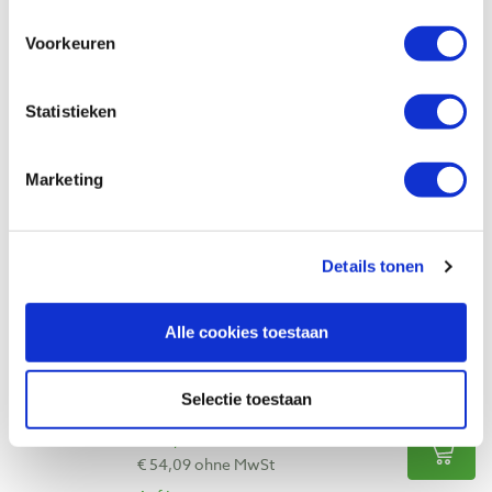
Auf Lager
Voorkeuren
Vergleich
Statistieken
Houtbewerken - Stephen Corbett
Produktnummer: 18952
Marketing
€ 19,95 inkl. MwSt
€ 18,30 ohne MwSt
Auf Lager
Details tonen
Vergleich
Alle cookies toestaan
Yoshiwaka verstelbare Japanse trekzaag
Dozuki 225 mm
Produktnummer: 16706
Selectie toestaan
€ 65,45 inkl. MwSt
€ 54,09 ohne MwSt