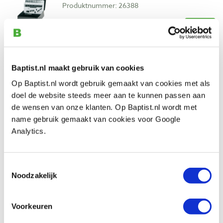
Produktnummer: 26388
€ 18,10 inkl. MwSt
€ 14,96 ohne MwSt
Auf Lager
Vergleich
Baptist.nl maakt gebruik van cookies
Op Baptist.nl wordt gebruik gemaakt van cookies met als
JSP Stealth beschermbril transparant
doel de website steeds meer aan te kunnen passen aan
glas
de wensen van onze klanten. Op Baptist.nl wordt met
Produktnummer: 28641
name gebruik gemaakt van cookies voor Google
Analytics.
€ 7,85 inkl. MwSt
€ 6,49 ohne MwSt
Auf Lager
Toestemmingsselectie
Noodzakelijk
Vergleich
Voorkeuren
Kroon oil metaalbewerkingsolie espadon
zc-3500 500 ml