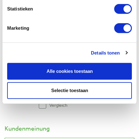
Produktnummer: 4469471
Statistieken
€ 13,05 inkl. MwSt
€ 10,79 ohne MwSt
Marketing
Auf Lager
Vergleich
Details tonen
PB centerpons 2 mm
Produktnummer: 101461
Alle cookies toestaan
€ 6,90 inkl. MwSt
€ 5,70 ohne MwSt
Selectie toestaan
Auf Lager
Vergleich
Kundenmeinung