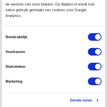
Auf Lager
de wensen van onze klanten. Op Baptist.nl wordt met
name gebruik gemaakt van cookies voor Google
Vergleich
Analytics.
Famag slangenboor Ø 15 x 235 mm
Produktnummer: 778541
Toestemmingsselectie
Noodzakelijk
€ 16,85 inkl. MwSt
€ 13,93 ohne MwSt
Voorkeuren
Auf Lager
Vergleich
Statistieken
Famag slangenboor Ø 16 x 235 mm
Produktnummer: 778542
Marketing
€ 16,85 inkl. MwSt
€ 13,93 ohne MwSt
Details tonen
Auf Lager