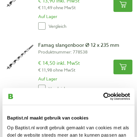
€ 13,90 inkl. MwSt
€ 11,49 ohne MwSt
Auf Lager
Vergleich
Famag slangenboor Ø 12 x 235 mm
Produktnummer: 778538
€ 14,50 inkl. MwSt
€ 11,98 ohne MwSt
Auf Lager
Vergleich
Famag slangenboor Ø 14 x 235 mm
Produktnummer: 778540
Baptist.nl maakt gebruik van cookies
€ 15,80 inkl. MwSt
Op Baptist.nl wordt gebruik gemaakt van cookies met als
€ 13,06 ohne MwSt
doel de website steeds meer aan te kunnen passen aan