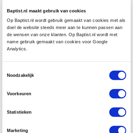
€ 59,65 inkl. MwSt
Baptist.nl maakt gebruik van cookies
€ 49,30 ohne MwSt
Op Baptist.nl wordt gebruik gemaakt van cookies met als
Nicht auf Lager, Fragen Sie für die Lieferung
doel de website steeds meer aan te kunnen passen aan
Vergleich
de wensen van onze klanten. Op Baptist.nl wordt met
name gebruik gemaakt van cookies voor Google
Analytics.
Zobo cilinderkopboor chroomstaal Ø
11,0 mm
Produktnummer: 30002
Toestemmingsselectie
€ 61,45 inkl. MwSt
Noodzakelijk
€ 50,79 ohne MwSt
Auf Lager
Voorkeuren
Vergleich
Statistieken
Bohrcraft forstnerboor Ø 12,0 mm
Produktnummer: 26988
Marketing