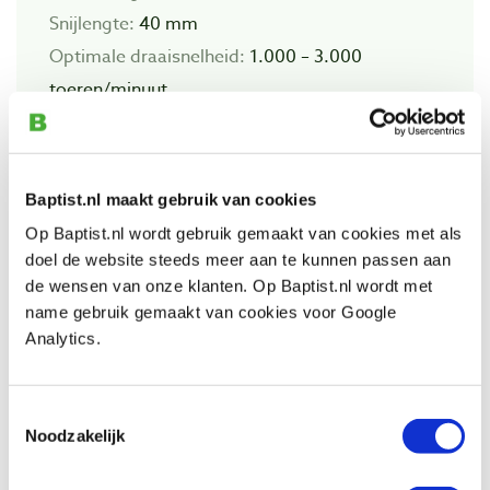
Snijlengte:
40 mm
Optimale draaisnelheid:
1.000 – 3.000
toeren/minuut
Baptist.nl maakt gebruik van cookies
Auch ansehen
Op Baptist.nl wordt gebruik gemaakt van cookies met als
doel de website steeds meer aan te kunnen passen aan
Star-M 601 multi purpose borenset Ø 4-
de wensen van onze klanten. Op Baptist.nl wordt met
8-12 mm
name gebruik gemaakt van cookies voor Google
Produktnummer: 26131
Analytics.
€ 48,85 inkl. MwSt
€ 40,37 ohne MwSt
Toestemmingsselectie
Nicht auf Lager, Fragen Sie für die Lieferung
Noodzakelijk
Vergleich