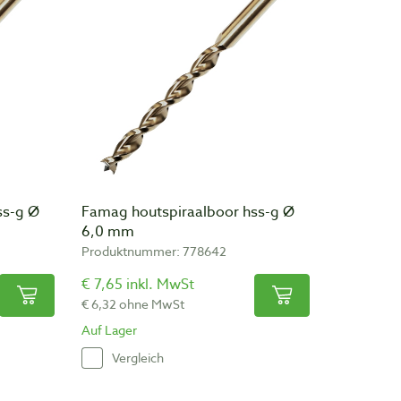
ss-g Ø
Famag houtspiraalboor hss-g Ø
6,0 mm
Produktnummer: 778642
€ 7,65 inkl. MwSt
€ 6,32 ohne MwSt
Auf Lager
Vergleich