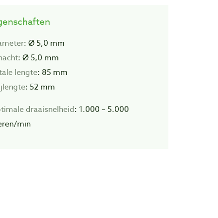
genschaften
ameter
: Ø 5,0 mm
hacht
: Ø 5,0 mm
tale lengte
: 85 mm
ijlengte
: 52 mm
timale draaisnelheid
: 1.000 – 5.000
eren/min