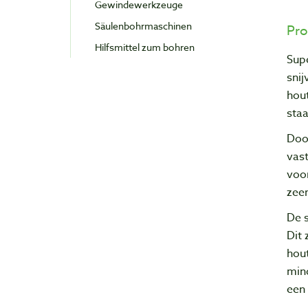
Gewindewerkzeuge
Säulenbohrmaschinen
Pro
Hilfsmittel zum bohren
Sup
snij
hou
staa
Door
vas
voor
zeer
De s
Dit 
hout
mind
een 