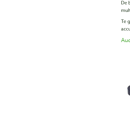
De b
mult
Te 
acc
Auc