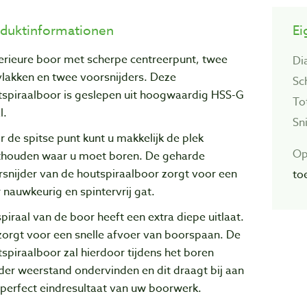
duktinformationen
Ei
erieure boor met scherpe centreerpunt, twee
Di
vlakken en twee voorsnijders. Deze
Sc
tspiraalboor is geslepen uit hoogwaardig HSS-G
To
l.
Sn
 de spitse punt kunt u makkelijk de plek
Op
thouden waar u moet boren. De geharde
snijder van de houtspiraalboor zorgt voor een
to
 nauwkeurig en spintervrij gat.
piraal van de boor heeft een extra diepe uitlaat.
zorgt voor een snelle afvoer van boorspaan. De
spiraalboor zal hierdoor tijdens het boren
er weerstand ondervinden en dit draagt bij aan
perfect eindresultaat van uw boorwerk.