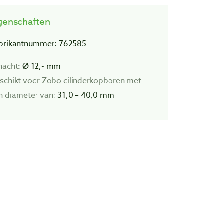
genschaften
brikantnummer: 762585
hacht
: Ø 12,- mm
schikt voor Zobo cilinderkopboren met
n diameter van
: 31,0 – 40,0 mm