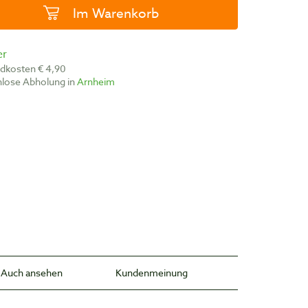
Im Warenkorb
er
ndkosten € 4,90
nlose Abholung in
Arnheim
Auch ansehen
Kundenmeinung