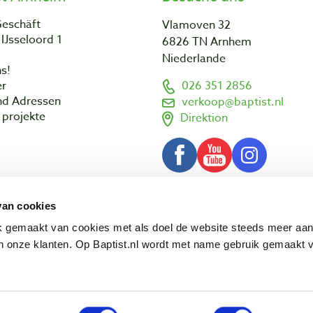
Geschäft
Vlamoven 32
IJsseloord 1
6826 TN Arnhem
Niederlande
s!
er
026 351 2856
nd Adressen
verkoop@baptist.nl
projekte
Direktion
van cookies
AGB
Impressum
Datenschut
© 2003 - 2026 Baptist Arnhem BV
ik gemaakt van cookies met als doel de website steeds meer aa
 onze klanten. Op Baptist.nl wordt met name gebruik gemaakt 