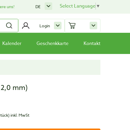
Select Language
▼
ere uns!
DE
Login
Kalender
Geschenkkarte
Kontakt
 12,0 mm)
Stück)
inkl. MwSt
t