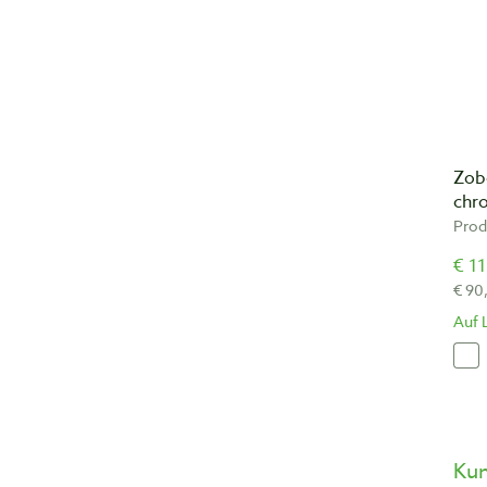
Zob
chr
Prod
€ 11
€ 90
Auf 
Ku