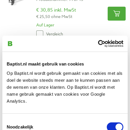
€ 30,85 inkl. MwSt
€ 25,50 ohne MwSt
Auf Lager
Vergleich
Zobo cilinderkopboor chroomstaal Ø
26,0 mm
Baptist.nl maakt gebruik van cookies
Produktnummer: 30017
Op Baptist.nl wordt gebruik gemaakt van cookies met als
€ 88,20 inkl. MwSt
doel de website steeds meer aan te kunnen passen aan
€ 72,89 ohne MwSt
de wensen van onze klanten. Op Baptist.nl wordt met
Auf Lager
name gebruik gemaakt van cookies voor Google
Vergleich
Analytics.
Bohrcraft forstnerboor Ø 25,0 mm
Toestemmingsselectie
Produktnummer: 26996
Noodzakelijk