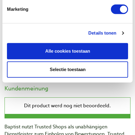
Vergleich
Marketing
PB bitschroevendraaier
Produktnummer: 102353
Details tonen
€ 22,60 inkl. MwSt
€ 18,68 ohne MwSt
Alle cookies toestaan
Auf Lager
Vergleich
Selectie toestaan
Kundenmeinung
Baptist nutzt Trusted Shops als unabhängigen
Dienstleister zum Einholen von Bewertungen. Trusted