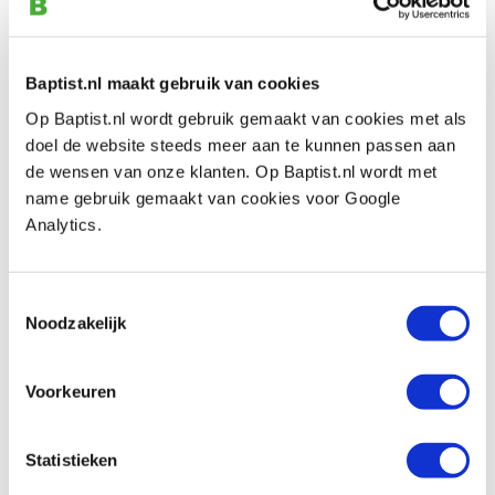
Vergleich
Bohrcraft verlengde magnetische
Baptist.nl maakt gebruik van cookies
bithouder 60 mm
Op Baptist.nl wordt gebruik gemaakt van cookies met als
Produktnummer: 27764
doel de website steeds meer aan te kunnen passen aan
€ 8,50 inkl. MwSt
de wensen van onze klanten. Op Baptist.nl wordt met
€ 7,02 ohne MwSt
name gebruik gemaakt van cookies voor Google
Auf Lager
Analytics.
Vergleich
Toestemmingsselectie
Noodzakelijk
Bohrcraft verlengde magnetische
bithouder 250 mm
Produktnummer: 27768
Voorkeuren
€ 17,40 inkl. MwSt
€ 14,38 ohne MwSt
Statistieken
Auf Lager