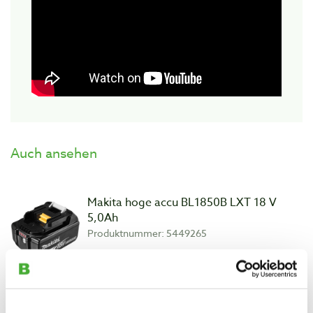
Auch ansehen
Makita hoge accu BL1850B LXT 18 V
5,0Ah
Produktnummer: 5449265
€ 87,25 inkl. MwSt
€ 72,11 ohne MwSt
Auf Lager