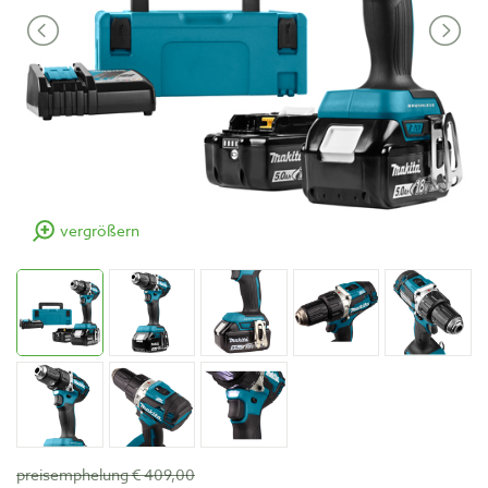
vergrößern
preisemphelung € 409,00