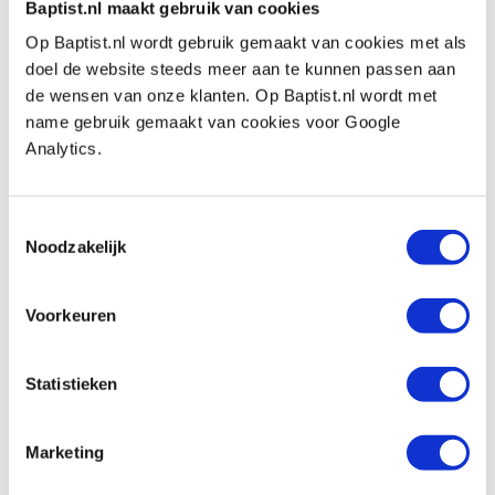
Vergleich
Baptist.nl maakt gebruik van cookies
Op Baptist.nl wordt gebruik gemaakt van cookies met als
doel de website steeds meer aan te kunnen passen aan
Makita startset LXT DC18RD/2XBL1850B
de wensen van onze klanten. Op Baptist.nl wordt met
Produktnummer: 6131812
name gebruik gemaakt van cookies voor Google
€ 348,00 inkl. MwSt
Analytics.
€ 287,60 ohne MwSt
Auf Lager
Toestemmingsselectie
Vergleich
Noodzakelijk
Makita oplader LXT DC18RC
Voorkeuren
Produktnummer: 3250739
€ 53,05 inkl. MwSt
Statistieken
€ 43,84 ohne MwSt
Auf Lager
Marketing
Vergleich