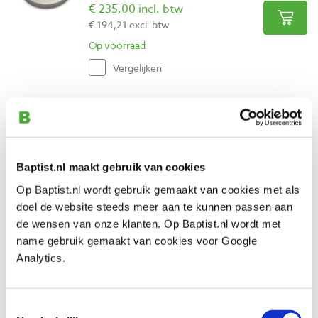
€ 235,00 incl. btw
€ 194,21 excl. btw
Op voorraad
Vergelijken
Tormek SJ-200 Japanse watersteen voor
T4 en T-3
Artikelnummer: 26396
Baptist.nl maakt gebruik van cookies
€ 239,00 incl. btw
€ 197,52 excl. btw
Op Baptist.nl wordt gebruik gemaakt van cookies met als
Op voorraad
doel de website steeds meer aan te kunnen passen aan
de wensen van onze klanten. Op Baptist.nl wordt met
Vergelijken
name gebruik gemaakt van cookies voor Google
Analytics.
Tormek SE-77 slijphulpstuk voor schaaf-
en steekbeitels
Artikelnummer: 25743
Toestemmingsselectie