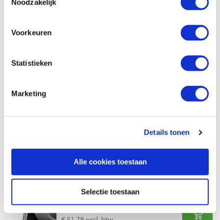
Noodzakelijk
€ 66,80 incl. btw
€ 55,21 excl. btw
Voorkeuren
Op voorraad
Vergelijken
Statistieken
Tormek SVS-38 korte gutshouder
Artikelnummer: 13877
Marketing
€ 27,15 incl. btw
€ 22,44 excl. btw
Details tonen
Op voorraad
Vergelijken
Alle cookies toestaan
Tormek SVS-50 multi gutshouder
Artikelnummer: 13910
Selectie toestaan
€ 62,65 incl. btw
€ 51,78 excl. btw