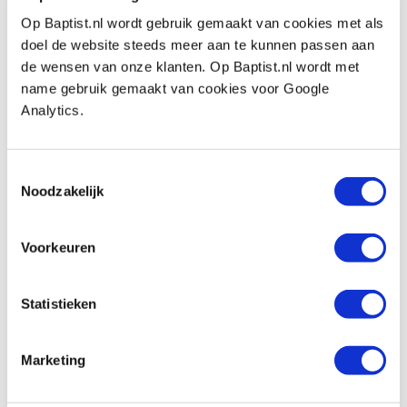
Vergelijken
Op Baptist.nl wordt gebruik gemaakt van cookies met als
doel de website steeds meer aan te kunnen passen aan
Japanse onderhoudssteen korrel 100
de wensen van onze klanten. Op Baptist.nl wordt met
voor vlakken wetstenen
name gebruik gemaakt van cookies voor Google
Artikelnummer: 19163
Analytics.
€ 47,25 incl. btw
€ 39,05 excl. btw
Toestemmingsselectie
Op voorraad
Noodzakelijk
Vergelijken
Voorkeuren
Antislipmat 60 x 120 cm
Artikelnummer: 24254
Statistieken
€ 14,95 incl. btw
€ 12,36 excl. btw
Marketing
Op voorraad
Vergelijken