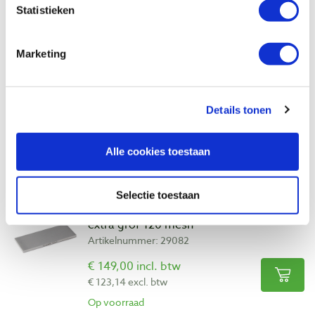
Vergelijken
Statistieken
DMT diamantsteen 203 x 76 mm extra
Marketing
grof 220 mesh
Artikelnummer: 29081
€ 96,75 incl. btw
Details tonen
€ 79,96 excl. btw
Op voorraad
Alle cookies toestaan
Vergelijken
Selectie toestaan
DMT diamantsteen 203 x 76 mm extra
extra grof 120 mesh
Artikelnummer: 29082
€ 149,00 incl. btw
€ 123,14 excl. btw
Op voorraad