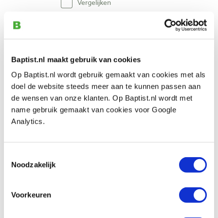
Vergelijken
DMT diamantsteen 203 x 76 mm extra
fijn 1200 mesh
Artikelnummer: 29078
Baptist.nl maakt gebruik van cookies
€ 96,75 incl. btw
Op Baptist.nl wordt gebruik gemaakt van cookies met als
€ 79,96 excl. btw
doel de website steeds meer aan te kunnen passen aan
Op voorraad
de wensen van onze klanten. Op Baptist.nl wordt met
name gebruik gemaakt van cookies voor Google
Vergelijken
Analytics.
DMT diamantsteen 203 x 76 mm grof
325 mesh
Toestemmingsselectie
Artikelnummer: 29080
Noodzakelijk
€ 96,75 incl. btw
€ 79,96 excl. btw
Voorkeuren
Op voorraad