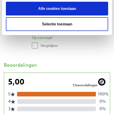
Mirka Abranet delta schuurmateriaal 150
Alle cookies toestaan
x 100 mm korrel 320
Artikelnummer: 30788
€ 54,05 incl. btw
Selectie toestaan
€ 44,67 excl. btw
Op voorraad
Vergelijken
Beoordelingen