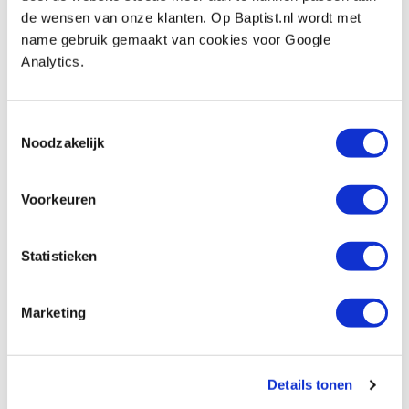
Mirka Abranet delta schuurmateriaal 150
de wensen van onze klanten. Op Baptist.nl wordt met
x 100 mm korrel 180
name gebruik gemaakt van cookies voor Google
Artikelnummer: 30786
Analytics.
€ 54,05 incl. btw
€ 44,67 excl. btw
Toestemmingsselectie
Op voorraad
Noodzakelijk
Vergelijken
Voorkeuren
Mirka Abranet delta schuurmateriaal 150
x 100 mm korrel 240
Statistieken
Artikelnummer: 30787
€ 54,05 incl. btw
€ 44,67 excl. btw
Marketing
Op voorraad
Vergelijken
Details tonen