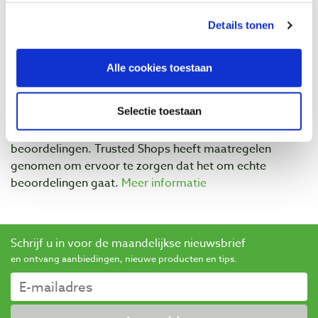
Beoordelingen
Details tonen
Alle cookies toestaan
Selectie toestaan
Baptist maakt gebruik van Trusted Shops als een
onafhankelijke dienstverlener voor het verkrijgen van
beoordelingen. Trusted Shops heeft maatregelen
genomen om ervoor te zorgen dat het om echte
beoordelingen gaat.
Meer informatie
Schrijf u in voor de maandelijkse nieuwsbrief
en ontvang aanbiedingen, nieuwe producten en tips.