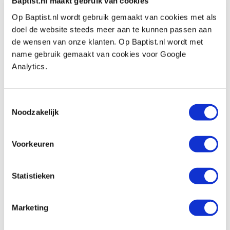
Baptist.nl maakt gebruik van cookies
Op Baptist.nl wordt gebruik gemaakt van cookies met als
doel de website steeds meer aan te kunnen passen aan
de wensen van onze klanten. Op Baptist.nl wordt met
name gebruik gemaakt van cookies voor Google
Analytics.
Bekijk ook
Toestemmingsselectie
Noodzakelijk
Veritas combinatie sponningschaaf
Voorkeuren
Artikelnummer: 26019
€ 539,00 incl. btw
Statistieken
€ 445,45 excl. btw
Op voorraad
Marketing
Vergelijken