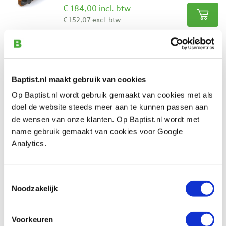
€ 184,00 incl. btw
€ 152,07 excl. btw
Op voorraad
Vergelijken
Baptist.nl maakt gebruik van cookies
Veritas schaafbeitelset rh 6-delig voor
kleine ploegschaaf en combinatie
Op Baptist.nl wordt gebruik gemaakt van cookies met als
sponningschaaf
doel de website steeds meer aan te kunnen passen aan
Artikelnummer: 32799
de wensen van onze klanten. Op Baptist.nl wordt met
name gebruik gemaakt van cookies voor Google
€ 149,00 incl. btw
Analytics.
€ 123,14 excl. btw
Op voorraad
Vergelijken
Toestemmingsselectie
Noodzakelijk
Schaafbeitel 4 mm rh voor Veritas kleine
ploegschaaf en combinatie
Voorkeuren