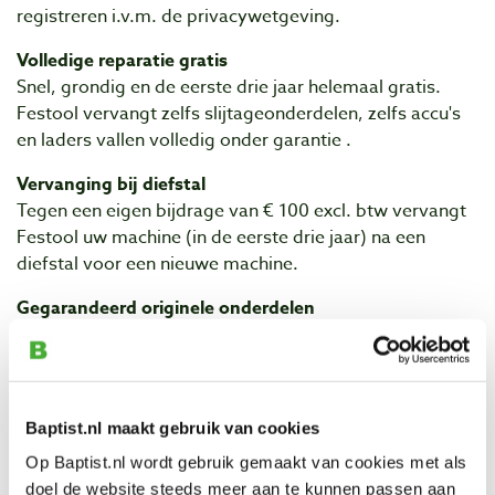
registreren i.v.m. de privacywetgeving.
Volledige reparatie gratis
Snel, grondig en de eerste drie jaar helemaal gratis.
Festool vervangt zelfs slijtageonderdelen, zelfs accu's
en laders vallen volledig onder garantie .
Vervanging bij diefstal
Tegen een eigen bijdrage van € 100 excl. btw vervangt
Festool uw machine (in de eerste drie jaar) na een
diefstal voor een nieuwe machine.
Gegarandeerd originele onderdelen
Elk reserveonderdeel is ten minste tien jaar verkrijgbaar.
Is deze niet op voorraad dan ontvangt u een nieuwe
machine van Festool.
Baptist.nl maakt gebruik van cookies
Niet tevreden, geld terug
Mocht u niet overtuigd zijn, dan heeft u vanaf de
Op Baptist.nl wordt gebruik gemaakt van cookies met als
aanschaf en registratie 15 dagen de tijd om de machine
doel de website steeds meer aan te kunnen passen aan