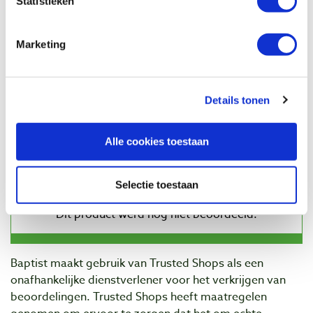
Statistieken
Zwenkwiel kunststof grijs met plaat en
rem 75 x 25 mm tot 60 kg
Artikelnummer: 2828416
Marketing
€ 7,70 incl. btw
€ 6,36 excl. btw
Op voorraad
Details tonen
Vergelijken
Alle cookies toestaan
Beoordelingen
Selectie toestaan
Baptist maakt gebruik van Trusted Shops als een
onafhankelijke dienstverlener voor het verkrijgen van
beoordelingen. Trusted Shops heeft maatregelen