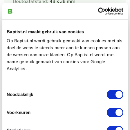
Boutgatafstand:
48 x 38 mm
Wieldiameter x wielbreedte:
Ø 75 x 25 mm
Baptist.nl maakt gebruik van cookies
Op Baptist.nl wordt gebruik gemaakt van cookies met als
Bekijk ook
doel de website steeds meer aan te kunnen passen aan
de wensen van onze klanten. Op Baptist.nl wordt met
name gebruik gemaakt van cookies voor Google
Bokwiel kunststof grijs met plaat 75 x 25
Analytics.
mm tot 60 kg
Artikelnummer: 4758335
Toestemmingsselectie
€ 8,85 incl. btw
Noodzakelijk
€ 7,31 excl. btw
Op voorraad
Voorkeuren
Vergelijken