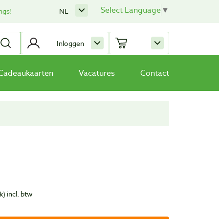
Select Language
▼
ngs!
NL
Inloggen
Cadeaukaarten
Vacatures
Contact
k)
incl. btw