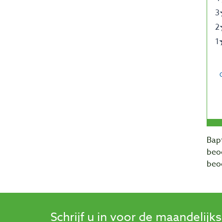
Bapt
beo
beo
Schrijf u in voor de maandelijk