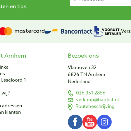
en en tips.
Verz
st Arnhem
Bezoek ons
inkel
Vlamoven 32
res
6826 TN Arnhem
IJsseloord 1
Nederland
 wij?
026 351 2856
a
verkoop@baptist.nl
n adressen
Routebeschrijving
n klanten