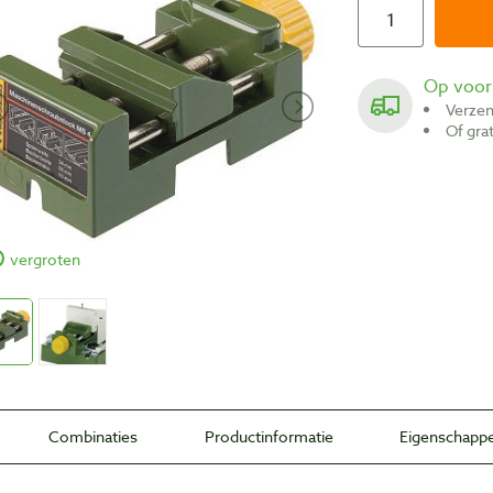
Op voo
Verze
Of gr
vergroten
Combinaties
Productinformatie
Eigenschapp