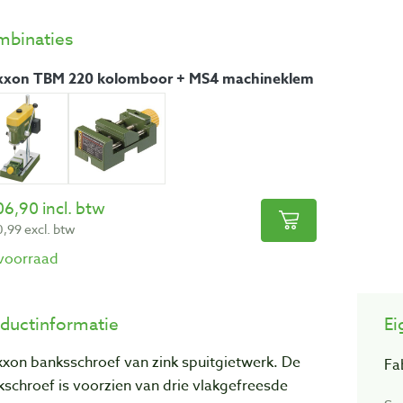
binaties
xxon TBM 220 kolomboor + MS4 machineklem
06,90 incl. btw
,99 excl. btw
voorraad
ductinformatie
Ei
xxon banksschroef van zink spuitgietwerk. De
Fa
schroef is voorzien van drie vlakgefreesde