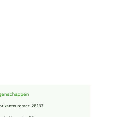
genschappen
brikantnummer: 28132