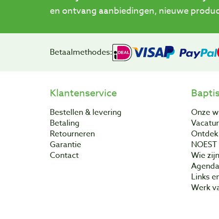
en ontvang aanbiedingen, nieuwe product
Betaalmethodes:
Klantenservice
Bapti
Bestellen & levering
Onze w
Betaling
Vacatu
Retourneren
Ontdek 
Garantie
NOEST
Contact
Wie zijn
Agend
Links e
Werk va