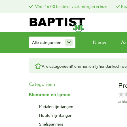
Vóór 16:00 besteld, vaak morgen in huis
Bez
Nieuw
Aa
Alle categorieën
Alle categorieën
Klemmen en lijmen
Bankschroe
Pr
Categorieën
Klemmen en lijmen
arti
Metalen lijmtangen
Houten lijmtangen
Snelspanners