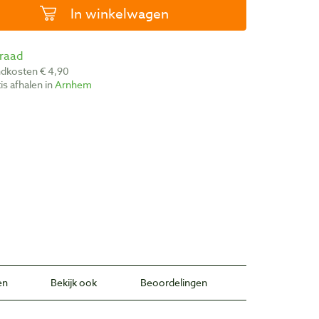
In winkelwagen
rraad
ndkosten € 4,90
atis afhalen in
Arnhem
en
Bekijk ook
Beoordelingen