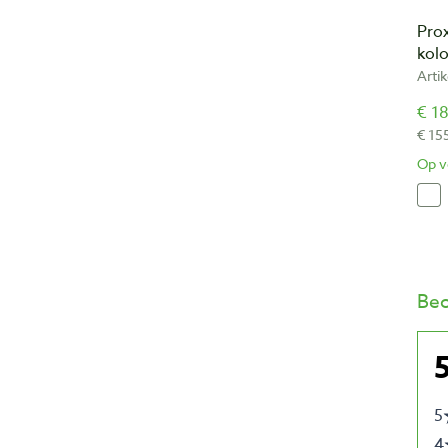
Pro
kol
Arti
€ 18
€ 15
Op v
Beo