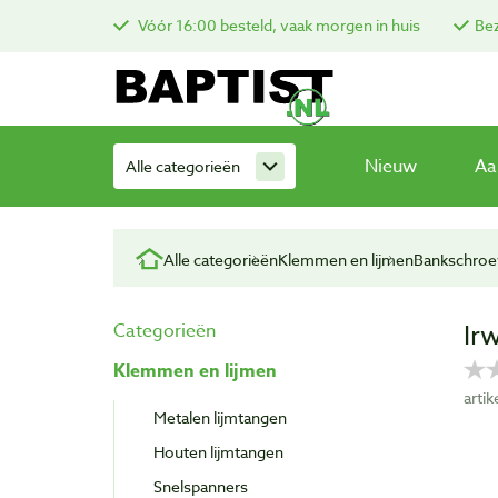
Vóór 16:00 besteld, vaak morgen in huis
Bez
Nieuw
Aa
Alle categorieën
Alle categorieën
Klemmen en lijmen
Bankschroe
Ir
Categorieën
Klemmen en lijmen
arti
Metalen lijmtangen
Houten lijmtangen
Snelspanners