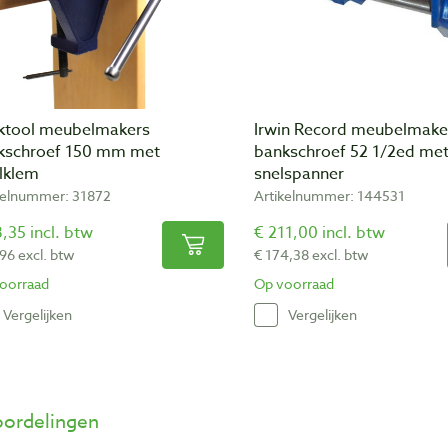
ktool meubelmakers
Irwin Record meubelmake
kschroef 150 mm met
bankschroef 52 1/2ed me
elklem
snelspanner
kelnummer: 31872
Artikelnummer: 144531
,35 incl. btw
€ 211,00 incl. btw
,96 excl. btw
€ 174,38 excl. btw
oorraad
Op voorraad
Vergelijken
Vergelijken
ordelingen