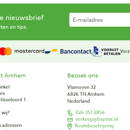
se nieuwsbrief
en en tips.
Verz
st Arnhem
Bezoek ons
inkel
Vlamoven 32
res
6826 TN Arnhem
IJsseloord 1
Nederland
 wij?
026 351 2856
a
verkoop@baptist.nl
n adressen
Routebeschrijving