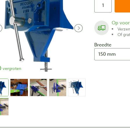
Op voo
Verze
Of gr
Breedte
vergroten