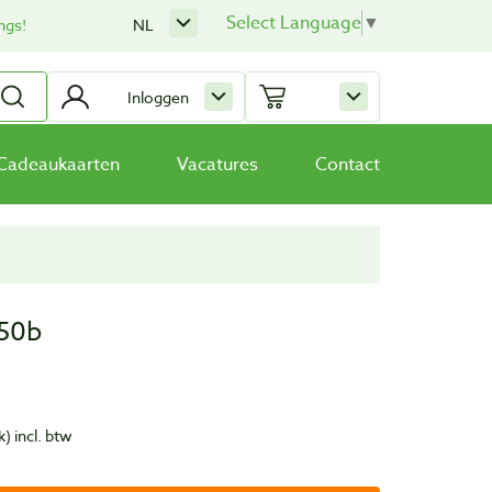
Select Language
▼
ngs!
NL
Inloggen
Cadeaukaarten
Vacatures
Contact
150b
k)
incl. btw