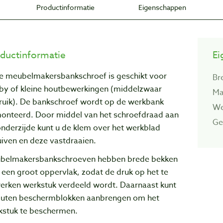
Productinformatie
Eigenschappen
ductinformatie
Ei
e meubelmakersbankschroef is geschikt voor
Br
by of kleine houtbewerkingen (middelzwaar
Ma
ruik). De bankschroef wordt op de werkbank
We
onteerd. Door middel van het schroefdraad aan
Ge
nderzijde kunt u de klem over het werkblad
iven en deze vastdraaien.
belmakersbankschroeven hebben brede bekken
een groot oppervlak, zodat de druk op het te
erken werkstuk verdeeld wordt. Daarnaast kunt
outen beschermblokken aanbrengen om het
kstuk te beschermen.