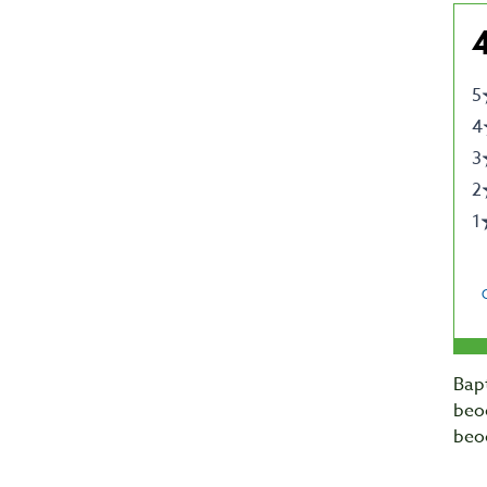
Bapt
beo
beo