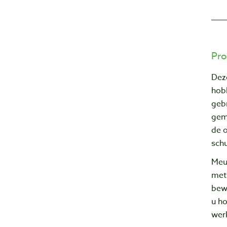
Pro
Dez
hob
geb
gem
de o
schu
Meu
met 
bew
u h
wer