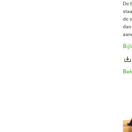
De b
staa
de s
dan 
aand
Bij
Bek