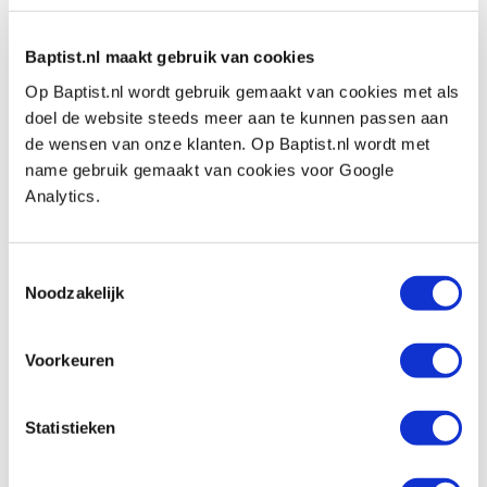
vlakken
Baptist.nl maakt gebruik van cookies
Bessey verlenging voor corpuslijmtangen:
Op Baptist.nl wordt gebruik gemaakt van cookies met als
- Breedte:
200 mm
doel de website steeds meer aan te kunnen passen aan
- Toepassing:
verlenging d.m.v. koppelen van
de wensen van onze klanten. Op Baptist.nl wordt met
twee corpuslijmtangen
name gebruik gemaakt van cookies voor Google
- Inclusief:
twee rode adapters
Analytics.
Toestemmingsselectie
Noodzakelijk
Extra informatie
Bekijk de demonstratievideo:
Voorkeuren
Statistieken