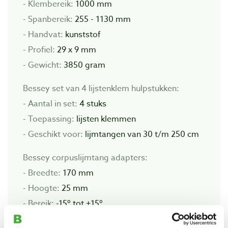
- Klembereik:
1000 mm
- Spanbereik:
255 - 1130 mm
- Handvat:
kunststof
- Profiel:
29 x 9 mm
- Gewicht:
3850 gram
Bessey set van 4 lijstenklem hulpstukken:
- Aantal in set:
4 stuks
- Toepassing:
lijsten klemmen
- Geschikt voor:
lijmtangen van 30 t/m 250 cm
Bessey corpuslijmtang adapters:
- Breedte:
170 mm
- Hoogte:
25 mm
- Bereik:
-15º tot +15º
- Toepassing:
klemmen en spannen op schuine