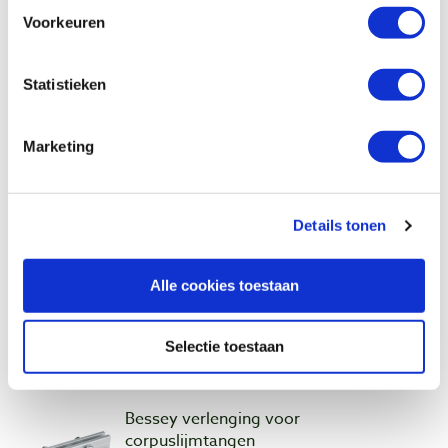
Artikelnummer: 6399646
Voorkeuren
€ 119,00 incl. btw
€ 98,35 excl. btw
Statistieken
Op voorraad
Vergelijken
Marketing
Bessey corpuslijmtang zwenkbare
adapter, 2 stuks
Details tonen
Artikelnummer: 2164133
€ 17,55 incl. btw
Alle cookies toestaan
€ 14,50 excl. btw
Op voorraad
Selectie toestaan
Vergelijken
Bessey verlenging voor
corpuslijmtangen