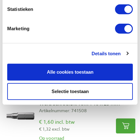
Geschikt voor:
bankirai/hardhout, hout,
Statistieken
multiplex, spaanplaat/MDF en zachte
plaatmaterialen zoals isolatiemateriaal of
Marketing
houtwolcementplaten.
Inhoud doos:
50 stuks
Details tonen
Alle cookies toestaan
Bekijk ook
Selectie toestaan
Wera schroefbit Torx T40 x 25 mm
Artikelnummer: 741508
€ 1,60 incl. btw
€ 1,32 excl. btw
Op voorraad