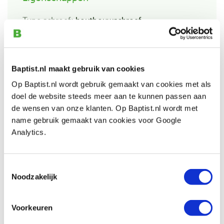
Type schroef:
houtbouwschroef
Type draad:
deeldraad
Materiaal:
gehard koolstofstaal
Type boorpunt:
cross-sections met type-17
Baptist.nl maakt gebruik van cookies
snijpunt
Op Baptist.nl wordt gebruik gemaakt van cookies met als
Zelftappend:
n.v.t.
doel de website steeds meer aan te kunnen passen aan
de wensen van onze klanten. Op Baptist.nl wordt met
Geschikt voor buitengebruik:
nee
name gebruik gemaakt van cookies voor Google
Kopvorm:
tellerkop
Analytics.
Aandrijving:
TX-drive
Bitmaat:
TX-40
Toestemmingsselectie
Schroef diameter:
Ø 8.0 mm
Noodzakelijk
Schroeflengte:
240 mm, waarvan 80 mm
schroefdraad
Voorkeuren