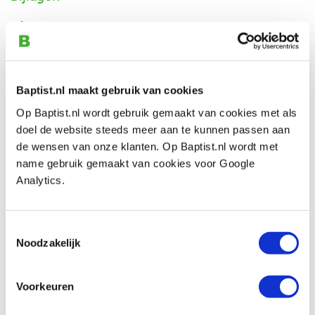
Rustins plastic coating thinner and brush cleaner
veiligheids info
Eigenschappen
Baptist.nl maakt gebruik van cookies
Op Baptist.nl wordt gebruik gemaakt van cookies met als
Inhoud:
250 ml
doel de website steeds meer aan te kunnen passen aan
de wensen van onze klanten. Op Baptist.nl wordt met
name gebruik gemaakt van cookies voor Google
Analytics.
Beoordelingen
Toestemmingsselectie
Noodzakelijk
Voorkeuren
Baptist maakt gebruik van Trusted Shops als een
onafhankelijke dienstverlener voor het verkrijgen van