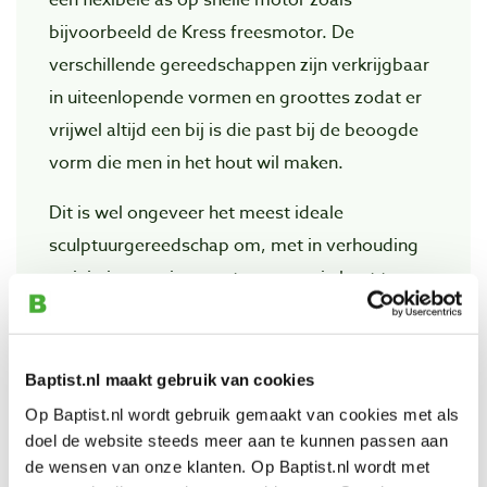
bijvoorbeeld de Kress freesmotor. De
verschillende gereedschappen zijn verkrijgbaar
in uiteenlopende vormen en groottes zodat er
vrijwel altijd een bij is die past bij de beoogde
vorm die men in het hout wil maken.
Dit is wel ongeveer het meest ideale
sculptuurgereedschap om, met in verhouding
weinig inspanning, grote vormen in hout te
maken waarbij u dichtbij een glad eindresultaat
uitkomt en met het juiste product, de juiste
raspvorm, heel gedetailleerd kunt werken.
Baptist.nl maakt gebruik van cookies
Houdt er wel rekening mee dat u in korte tijd
Op Baptist.nl wordt gebruik gemaakt van cookies met als
veel rasp-afval produceert, dus dit is echt een
doel de website steeds meer aan te kunnen passen aan
de wensen van onze klanten. Op Baptist.nl wordt met
werk voor buiten of in een speciale werkruimte.