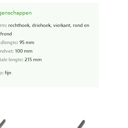
genschappen
rm
: rechthoek, driehoek, vierkant, rond en
lfrond
adlengte
: 95 mm
ndvat
: 100 mm
tale
lengte
: 215 mm
p
: fijn