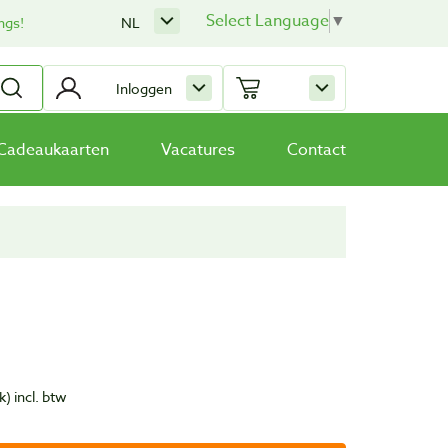
Select Language
▼
ngs!
NL
Inloggen
Cadeaukaarten
Vacatures
Contact
k)
incl. btw