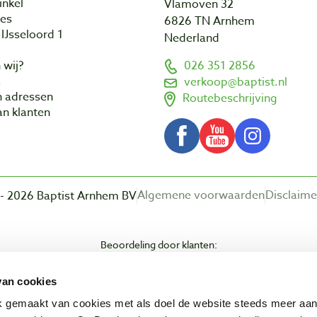
inkel
Vlamoven 32
res
6826 TN Arnhem
IJsseloord 1
Nederland
 wij?
026 351 2856
a
verkoop@baptist.nl
n adressen
Routebeschrijving
n klanten
Algemene voorwaarden
Disclaime
- 2026 Baptist Arnhem BV
Beoordeling door klanten:
van cookies
ik gemaakt van cookies met als doel de website steeds meer aa