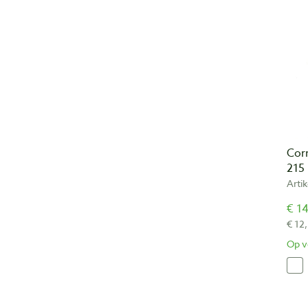
Corr
215
Arti
€ 14
€ 12,
Op v