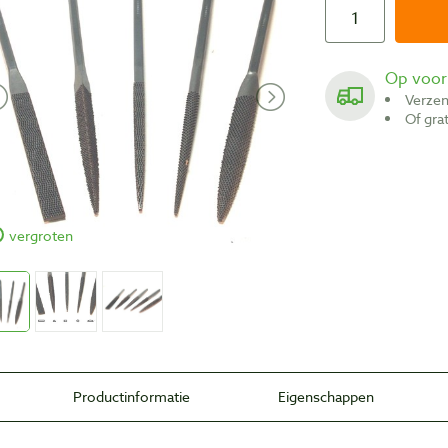
Op voo
Verze
Of gr
vergroten
Productinformatie
Eigenschappen