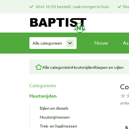
Vóór 16:00 besteld, vaak morgen in huis
Bez
Nieuw
Aa
Alle categorieën
Alle categorieën
Houtsnijden
Raspen en vijlen
Co
Categorieën
Houtsnijden
arti
Bijlen en dissels
Houtsnijmessen
Trek- en haalmessen