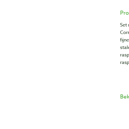
Pro
Set 
Cor
fijn
stal
rasp
ras
Bek