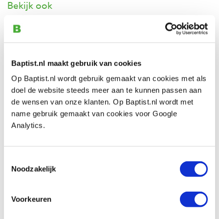
Bekijk ook
Sorby Sovereign systeem spiraling &
texturing set in houten kist
Artikelnummer: 19229
Baptist.nl maakt gebruik van cookies
€ 529,00 incl. btw
Op Baptist.nl wordt gebruik gemaakt van cookies met als
€ 437,19 excl. btw
doel de website steeds meer aan te kunnen passen aan
de wensen van onze klanten. Op Baptist.nl wordt met
Op voorraad
name gebruik gemaakt van cookies voor Google
Vergelijken
Analytics.
Sorby diamantvijl
Toestemmingsselectie
Artikelnummer: 12182
Noodzakelijk
€ 25,60 incl. btw
€ 21,16 excl. btw
Voorkeuren
Op voorraad