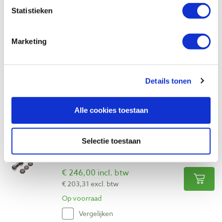
Vergelijken
Statistieken
Sorby 310H Texturing Tool
Marketing
Artikelnummer: 12093
€ 120,00 incl. btw
€ 99,17 excl. btw
Details tonen
Op voorraad
Vergelijken
Alle cookies toestaan
Sorby 330H Spiraling systeem met 4
Selectie toestaan
snijplaten
Artikelnummer: 12094
€ 246,00 incl. btw
€ 203,31 excl. btw
Op voorraad
Vergelijken