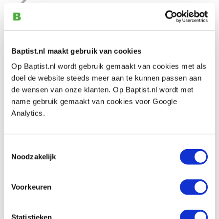
€ 8,25 incl. btw
€ 6,82 excl. btw
Op voorraad
Baptist.nl maakt gebruik van cookies
Vergelijken
Op Baptist.nl wordt gebruik gemaakt van cookies met als
doel de website steeds meer aan te kunnen passen aan
PB schroevendraaier Pozidriv PZD1 225
de wensen van onze klanten. Op Baptist.nl wordt met
mm
name gebruik gemaakt van cookies voor Google
Artikelnummer: 103090
Analytics.
€ 11,60 incl. btw
€ 9,59 excl. btw
Toestemmingsselectie
Op voorraad
Noodzakelijk
Vergelijken
Voorkeuren
PB schroevendraaier Pozidriv PZD2 205
mm
Artikelnummer: 103069
Statistieken