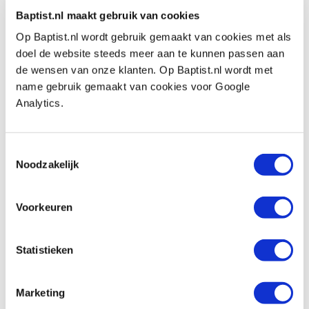
soldeer in de verbinding kan vloeien. Voorkom
Baptist.nl maakt gebruik van cookies
oververhitting van het vloeimiddel, dit
Op Baptist.nl wordt gebruik gemaakt van cookies met als
veroorzaakt slechte doorvloeiing van het
doel de website steeds meer aan te kunnen passen aan
soldeer.
de wensen van onze klanten. Op Baptist.nl wordt met
name gebruik gemaakt van cookies voor Google
5. De juiste hoeveelheid soldeer toevoegen.
Analytics.
Laat het soldeer smelten op de soldeernaad en
niet in vlam of op de bout. Vul de soldeernaad
Toestemmingsselectie
volledig op.
Noodzakelijk
6. Verbinding aan de lucht af laten koelen.
7. Vloeimiddelresten grondig verwijderen met
Voorkeuren
water of een vochtige doek.
Vlekken/resten:
Vlekken direct verwijderen met
Statistieken
water.
Marketing
Aandachtspunten:
de overlap- of