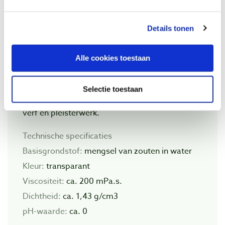
buisverbinding mag een maximale overlap
hebben van 5 keer de wanddikte van het te
Details tonen
verbinden materiaal.
De aanbevolen tolerantie van de
Alle cookies toestaan
spleetbreedten is 0,1 - 0,3 mm.
Gebruik Griffon Heat-Shield voor het
Selectie toestaan
beschermen van o.a. muren, tegels, behang,
verf en pleisterwerk.
Technische specificaties
Basisgrondstof:
mengsel van zouten in water
Kleur:
transparant
Viscositeit:
ca. 200 mPa.s.
Dichtheid:
ca. 1,43 g/cm3
pH-waarde:
ca. 0