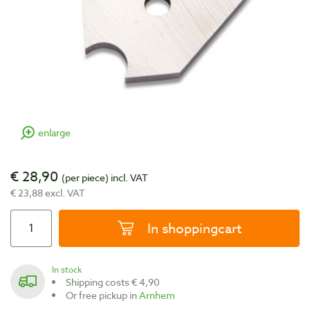
enlarge
€ 28,90
(per piece)
incl. VAT
€ 23,88 excl. VAT
In shoppingcart
In stock
Shipping costs € 4,90
Or free pickup in
Arnhem