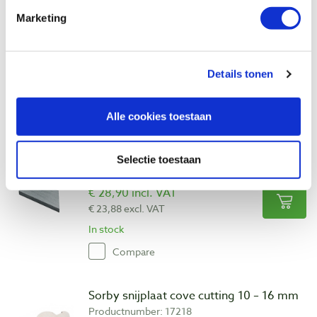
scheerschraper
Marketing
Productnumber: 12004
€ 24,15 incl. VAT
€ 19,96 excl. VAT
Details tonen
In stock
Compare
Alle cookies toestaan
Sorby snijplaat recess
Selectie toestaan
Productnumber: 17217
€ 28,90 incl. VAT
€ 23,88 excl. VAT
In stock
Compare
Sorby snijplaat cove cutting 10 – 16 mm
Productnumber: 17218