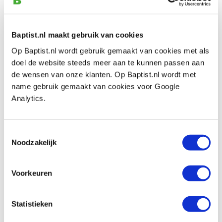
scheerschraper
Productnumber: 12002
€ 28,95 incl. VAT
Baptist.nl maakt gebruik van cookies
€ 23,93 excl. VAT
Op Baptist.nl wordt gebruik gemaakt van cookies met als
In stock
doel de website steeds meer aan te kunnen passen aan
Compare
de wensen van onze klanten. Op Baptist.nl wordt met
name gebruik gemaakt van cookies voor Google
Analytics.
Sorby snijplaat halfrond voor
scheerschraper
Productnumber: 12003
Toestemmingsselectie
Noodzakelijk
€ 24,15 incl. VAT
€ 19,96 excl. VAT
In stock
Voorkeuren
Compare
Statistieken
Sorby snijplaat recht voor