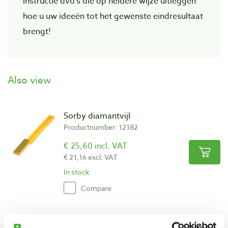
instructie dvd’s die op heldere wijze uitleggen
hoe u uw ideeën tot het gewenste eindresultaat
brengt!
Also view
Sorby diamantvijl
Productnumber: 12182
€ 25,60 incl. VAT
€ 21,16 excl. VAT
In stock
Compare
Sorby snijplaat multi voor