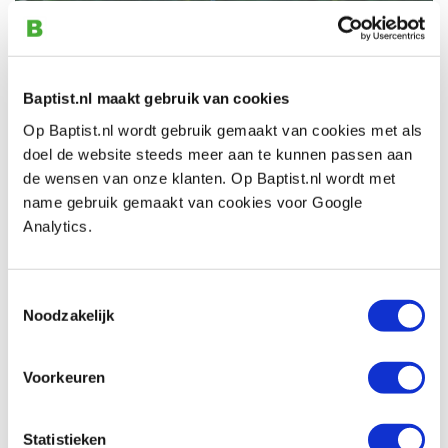
Baptist.nl maakt gebruik van cookies
Op Baptist.nl wordt gebruik gemaakt van cookies met als
"
In 1997 ben ik met beeldhouwen begonnen als cursist bij
doel de website steeds meer aan te kunnen passen aan
Geert Lebbink in De Gruitpoort te Doetinchem. Hij was
de wensen van onze klanten. Op Baptist.nl wordt met
een gepassioneerde aanhanger van organische,
name gebruik gemaakt van cookies voor Google
vloeiende vormen, met de natuur als inspiratiebron.
De
Analytics.
mathematische figuren met vloeiende vormen spreken
mij het meest aan. Een enkele keer maak ik figuratieve
Toestemmingsselectie
beelden, teruggebracht tot de meest essentiële,
Noodzakelijk
krachtige lijnen.
Sinds 2014 geef ik les in beeldhouwen aan De
Voorkeuren
Gruitpoort. Meestal ontstaat éérst het idee en daarbij
zoek ik dan een geschikt stuk hout. Het hout moet zich
maar voegen. Een enkele keer gaat het andersom, dan
Statistieken