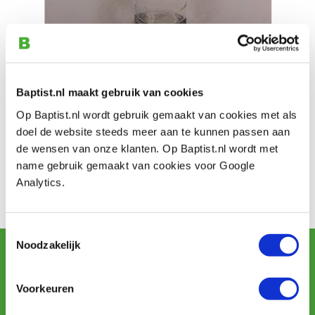
Baptist.nl maakt gebruik van cookies
Op Baptist.nl wordt gebruik gemaakt van cookies met als
Yvonne van der Laan (schrijfster/beeldend kunstenares,
doel de website steeds meer aan te kunnen passen aan
alias Gedichtenlaantje) kocht bij Baptist een Proxxon
de wensen van onze klanten. Op Baptist.nl wordt met
glasgraveerset en maakte daarmee deze prachtige
name gebruik gemaakt van cookies voor Google
glasgravure "Color Square". Van het longdrinkglas heeft
Analytics.
zij tevens een grafiettekening gemaakt, prachtig!
Work from:
Yvonne van der Laan
Toestemmingsselectie
Noodzakelijk
Sign up for our newsletter
and receive offers, new products and tips.
Voorkeuren