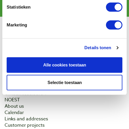
Subscribe
Statistieken
Marketing
Customer service
Shipping costs
Payment
Details tonen
Return
Contact
Alle cookies toestaan
Baptist Arnhem
Selectie toestaan
Our shop
Ontdek IJsseloord 1
NOEST
About us
Calendar
Links and addresses
Customer projects