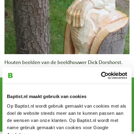
Houten beelden van de beeldhouwer Dick Dorshorst.
Work from:
Dick Dorshorst
Sign up for our newsletter
and receive offers, new products and tips.
Baptist.nl maakt gebruik van cookies
Op Baptist.nl wordt gebruik gemaakt van cookies met als
doel de website steeds meer aan te kunnen passen aan
Subscribe
de wensen van onze klanten. Op Baptist.nl wordt met
name gebruik gemaakt van cookies voor Google