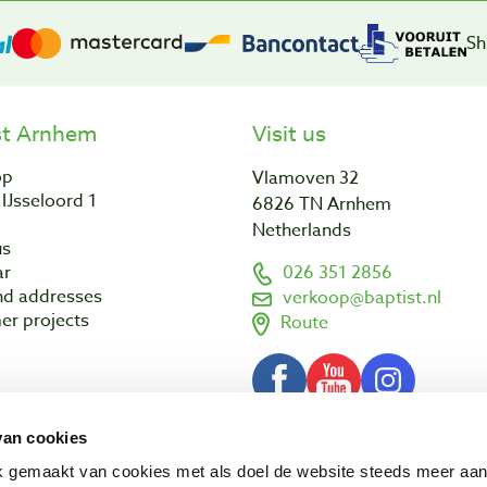
Sh
st Arnhem
Visit us
op
Vlamoven 32
IJsseloord 1
6826 TN Arnhem
Netherlands
us
ar
026 351 2856
nd addresses
verkoop@baptist.nl
er projects
Route
van cookies
Terms and conditions
Disclaimer
3 - 2026 Baptist Arnhem BV
ik gemaakt van cookies met als doel de website steeds meer aa