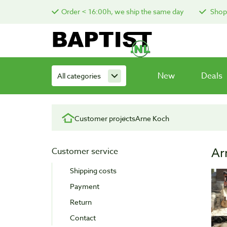
Order < 16:00h, we ship the same day
Shop 
New
Deals
All categories
Customer projects
Arne Koch
Ar
Customer service
Shipping costs
Payment
Return
Contact