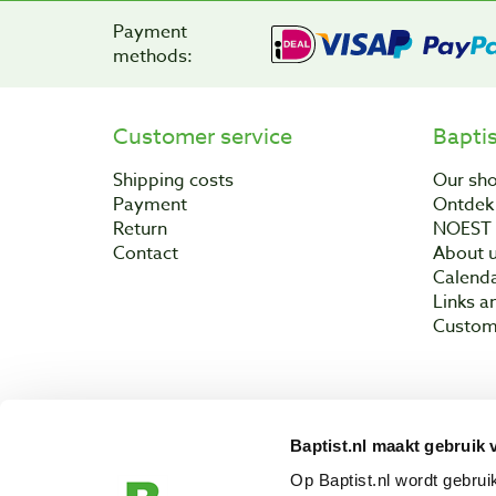
Payment
methods:
Customer service
Bapti
Shipping costs
Our sh
Payment
Ontdek 
Return
NOEST
Contact
About 
Calend
Links a
Custom
Baptist.nl maakt gebruik 
Copyright © 200
Op Baptist.nl wordt gebru