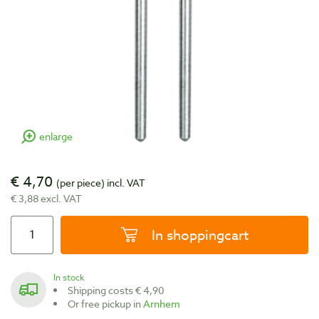
enlarge
€ 4,70
(per piece)
incl. VAT
€ 3,88 excl. VAT
In shoppingcart
In stock
Shipping costs € 4,90
Or free pickup in
Arnhem