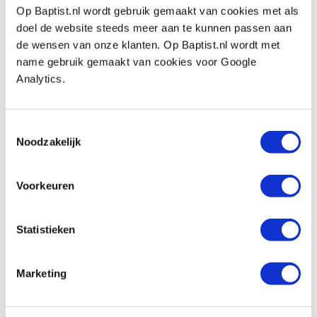
Op Baptist.nl wordt gebruik gemaakt van cookies met als
doel de website steeds meer aan te kunnen passen aan
Proxxon Micromot IBS/E boorslijper incl.
de wensen van onze klanten. Op Baptist.nl wordt met
34 toebehoren
name gebruik gemaakt van cookies voor Google
Productnumber: 704130
Analytics.
€ 98,00 incl. VAT
€ 80,99 excl. VAT
Toestemmingsselectie
In stock
Noodzakelijk
Compare
Voorkeuren
Proxxon Micromot IB/E lange hals
boorslijper
Statistieken
Productnumber: 976317
€ 99,50 incl. VAT
€ 82,23 excl. VAT
Marketing
In stock
Compare