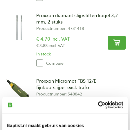
Proxxon diamant slijpstiften kogel 3,2
mm, 2 stuks
Productnumber: 4731418
€ 4,70 incl. VAT
€ 3,88 excl. VAT
In stock
Compare
Proxxon Micromot FBS 12/E
fijnboorslijper excl. trafo
Productnumber: 548842
€ 48,90 incl. VAT
€ 40,41 excl. VAT
In stock
Baptist.nl maakt gebruik van cookies
Compare