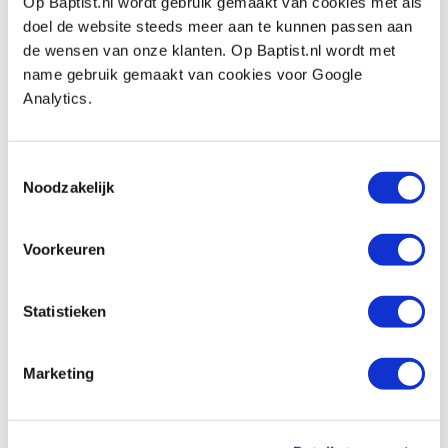
Op Baptist.nl wordt gebruik gemaakt van cookies met als
doel de website steeds meer aan te kunnen passen aan
de wensen van onze klanten. Op Baptist.nl wordt met
name gebruik gemaakt van cookies voor Google
Also view
Analytics.
Proxxon lamellenrollen korrel 80 voor
Toestemmingsselectie
WAS/E satineermachine, 2 stuks
Noodzakelijk
Productnumber: 7289674
€ 10,25 incl. VAT
Voorkeuren
€ 8,47 excl. VAT
In stock
Statistieken
Compare
Marketing
Proxxon lamellenrollen korrel 120 voor
WAS/E satineermachine, 2 stuks
Productnumber: 6826106