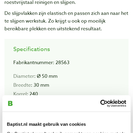
roestvrijstaal reinigen en slijpen.
De slijpvlakken zijn elastisch en passen zich aan naar het
te slijpen werkstuk. Zo krijgt u ook op moeilijk
bereikbare plekken een uitstekend resultaat.
Specifications
Fabrikantnummer: 28563
Diameter
: Ø 50 mm
Breedte
: 30 mm
Korrel
: 240
Aantal
: 2 stuks
Geschikt voor
: Proxxon WAS/E en WAS/A
Baptist.nl maakt gebruik van cookies
satineermachine