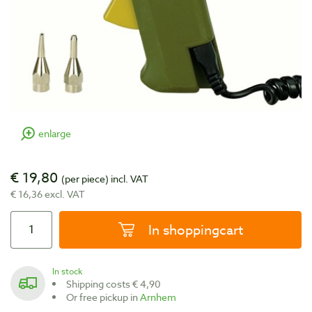
enlarge
€ 19,80
(per piece)
incl. VAT
€ 16,36 excl. VAT
In shoppingcart
In stock
Shipping costs € 4,90
Or free pickup in
Arnhem