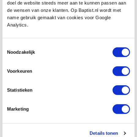
Fabrikantnummer: 28192
doel de website steeds meer aan te kunnen passen aan
de wensen van onze klanten. Op Baptist.nl wordt met
Spanning:
220-240 Volt
name gebruik gemaakt van cookies voor Google
Warmte:
200 ºC.
Analytics.
Inclusief:
Toestemmingsselectie
- 4x lijmsticks, Ø 7 x 100 mm
Noodzakelijk
- 3x verwisselbaar mondstuk
Voorkeuren
Statistieken
Also view
Marketing
Proxxon lijmsticks, 12 stuks
Productnumber: 349630
€ 2,35 incl. VAT
Details tonen