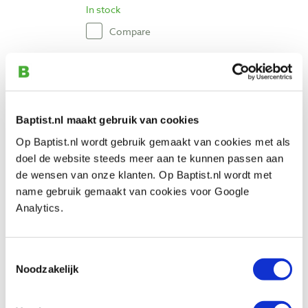
In stock
Compare
Fein schuurvellen driehoek korrel 100 niet
geperforeerd, 5 stuks
Productnumber: 970218
Baptist.nl maakt gebruik van cookies
€ 6,90 incl. VAT
Op Baptist.nl wordt gebruik gemaakt van cookies met als
€ 5,70 excl. VAT
doel de website steeds meer aan te kunnen passen aan
In stock
de wensen van onze klanten. Op Baptist.nl wordt met
Compare
name gebruik gemaakt van cookies voor Google
Analytics.
Fein schuurvellen driehoek korrel 120 niet
geperforeerd, 5 stuks
Toestemmingsselectie
Productnumber: 782382
Noodzakelijk
€ 6,90 incl. VAT
€ 5,70 excl. VAT