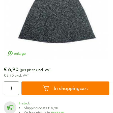
enlarge
€ 6,90
(per piece)
incl. VAT
€ 5,70 excl. VAT
In shoppingcart
In stock
Shipping costs € 4,90
Or free pickup in
Arnhem