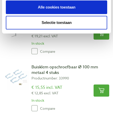
Alle cookies toestaan
Universele houder voor slang Ø 100 mm
Productnumber: 27458
Selectie toestaan
€ 23,25 incl. VAT
€ 19,21 excl. VAT
In stock
Compare
Buisklem opschroefbaar Ø 100 mm
metaal 4 stuks
Productnumber: 33990
€ 15,55 incl. VAT
€ 12,85 excl. VAT
In stock
Compare