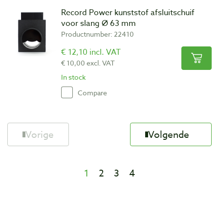
Record Power kunststof afsluitschuif
voor slang Ø 63 mm
Productnumber: 22410
€ 12,10 incl. VAT
€ 10,00 excl. VAT
In stock
Compare
Vorige
Volgende
1
2
3
4