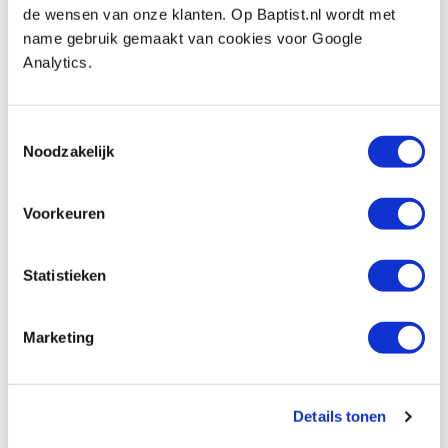
In stock
de wensen van onze klanten. Op Baptist.nl wordt met
name gebruik gemaakt van cookies voor Google
Compare
Analytics.
Buis transparant Ø 100 x 178 mm
Productnumber: 33985
Toestemmingsselectie
Noodzakelijk
€ 6,50 incl. VAT
€ 5,37 excl. VAT
In stock
Voorkeuren
Compare
Statistieken
Buis transparant Ø 100 x 914 mm
Productnumber: 33984
Marketing
€ 28,20 incl. VAT
€ 23,31 excl. VAT
In stock
Details tonen
Compare