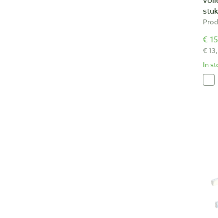
voll
stu
Prod
€ 15
€ 13
In s