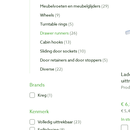
Meubelvoeten en meubelglijders
29
Wheels
9
Turntable rings
5
Drawer runners
26
Cabin hooks
13
Sliding door sockets
10
Door retainers and door stoppers
5
Diverse
22
Lade
uitt
Brands
Prod
Kreg
1
€ 6,
€ 5,
Kenmerk
In s
Volledig uittrekbaar
23
Softclosing
8