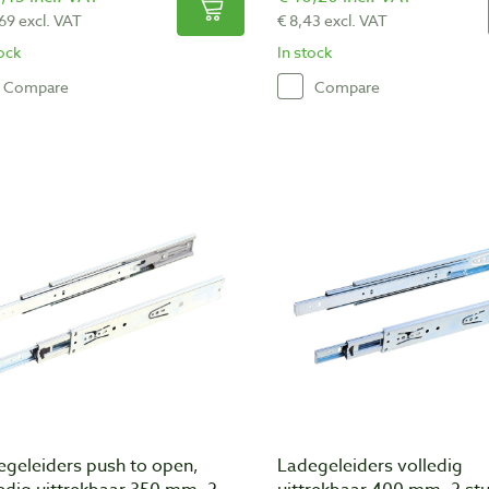
,69 excl. VAT
€ 8,43 excl. VAT
tock
In stock
Compare
Compare
egeleiders push to open,
Ladegeleiders volledig