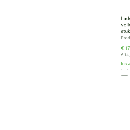
Lad
voll
stu
Prod
€ 17
€ 14
In s