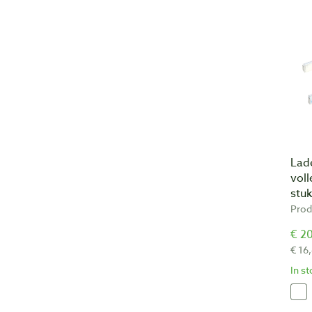
Lad
voll
stu
Prod
€ 20
€ 16
In s