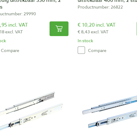
edig uittrekbaar 350 mm, 2
uittrekbaar 400 mm, 2 st
ks
Productnumber: 26822
uctnumber: 29990
,95 incl. VAT
€ 10,20 incl. VAT
,18 excl. VAT
€ 8,43 excl. VAT
tock
In stock
Compare
Compare