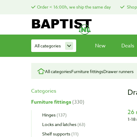
Order < 16:00h, we ship the same day
Shop 
New
Deals
All categories
All categories
Furniture fittings
Drawer runners
Dr
Categories
Furniture fittings
330
26 
Hinges
137
1-18 
Locks and latches
63
Shelf supports
11