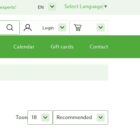
Select Language
▼
 experts!
EN
Login
Calendar
Gift cards
Contact
Toon
18
Recommended