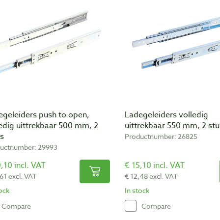
egeleiders push to open,
Ladegeleiders volledig
edig uittrekbaar 500 mm, 2
uittrekbaar 550 mm, 2 stu
ks
Productnumber: 26825
uctnumber: 29993
,10 incl. VAT
€ 15,10 incl. VAT
,61 excl. VAT
€ 12,48 excl. VAT
tock
In stock
Compare
Compare