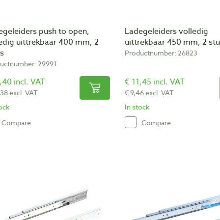
egeleiders push to open,
Ladegeleiders volledig
edig uittrekbaar 400 mm, 2
uittrekbaar 450 mm, 2 st
ks
Productnumber: 26823
uctnumber: 29991
,40 incl. VAT
€ 11,45 incl. VAT
,38 excl. VAT
€ 9,46 excl. VAT
tock
In stock
Compare
Compare