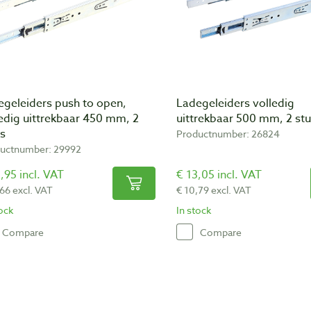
egeleiders push to open,
Ladegeleiders volledig
edig uittrekbaar 450 mm, 2
uittrekbaar 500 mm, 2 st
ks
Productnumber: 26824
uctnumber: 29992
,95 incl. VAT
€ 13,05 incl. VAT
,66 excl. VAT
€ 10,79 excl. VAT
tock
In stock
Compare
Compare