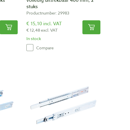
uks
volledig uittrekbaar 400 mm, 2
stuks
Productnumber: 29983
€ 15,10 incl. VAT
€ 12,48 excl. VAT
In stock
Compare