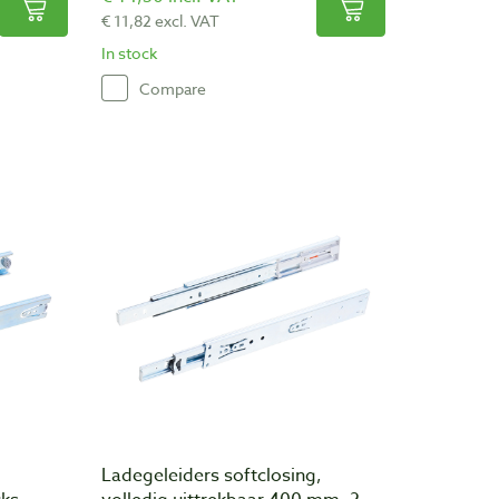
€ 11,82 excl. VAT
In stock
Compare
Ladegeleiders softclosing,