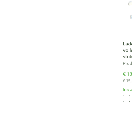
Lad
voll
stu
Prod
€ 18
€ 15
In s