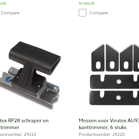
tock
In stock
Compare
Compare
utex RP28 schraper en
Messen voor Virutex AU9
ttrimmer
kanttrimmer, 6 stuks
uctnumber: 29222
Productnumber: 29220