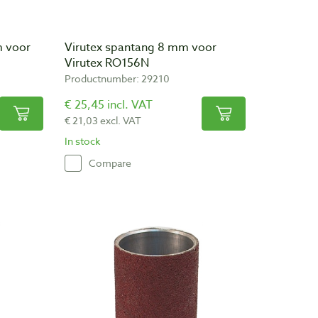
m voor
Virutex spantang 8 mm voor
Virutex RO156N
Productnumber: 29210
€ 25,45 incl. VAT
€ 21,03 excl. VAT
In stock
Compare