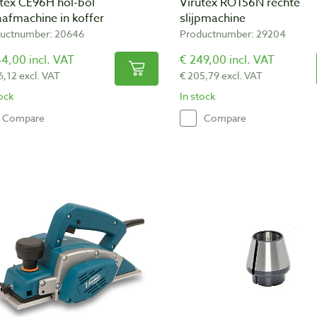
utex CE96H hol-bol
Virutex RO156N rechte
afmachine in koffer
slijpmachine
uctnumber: 20646
Productnumber: 29204
4,00 incl. VAT
€ 249,00 incl. VAT
6,12 excl. VAT
€ 205,79 excl. VAT
tock
In stock
Compare
Compare