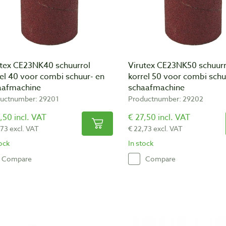
utex CE23NK40 schuurrol
Virutex CE23NK50 schuurr
el 40 voor combi schuur- en
korrel 50 voor combi schu
aafmachine
schaafmachine
uctnumber: 29201
Productnumber: 29202
,50 incl. VAT
€ 27,50 incl. VAT
,73 excl. VAT
€ 22,73 excl. VAT
tock
In stock
Compare
Compare