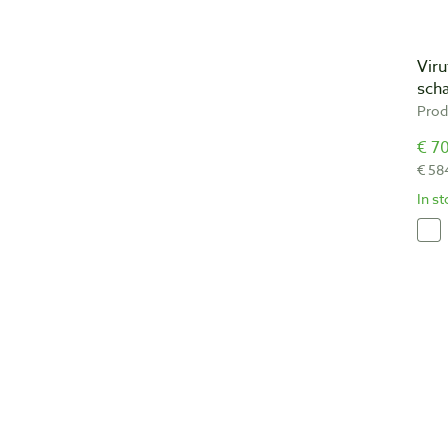
Vir
scha
Prod
€ 70
€ 58
In s