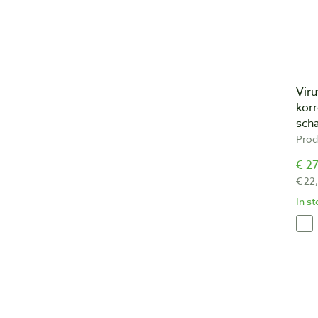
Vir
korr
sch
Prod
€ 27
€ 22
In s