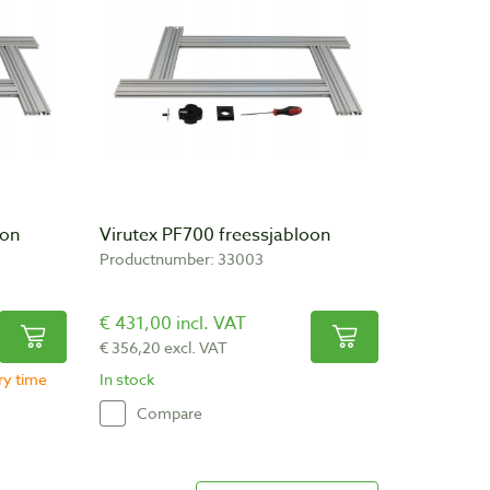
oon
Virutex PF700 freessjabloon
Productnumber: 33003
€ 431,00 incl. VAT
€ 356,20 excl. VAT
ery time
In stock
Compare