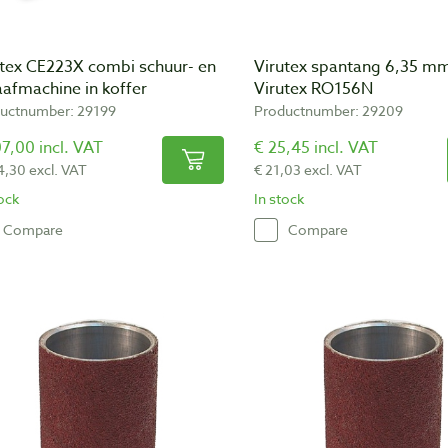
utex CE223X combi schuur- en
Virutex spantang 6,35 m
afmachine in koffer
Virutex RO156N
uctnumber: 29199
Productnumber: 29209
7,00 incl. VAT
€ 25,45 incl. VAT
4,30 excl. VAT
€ 21,03 excl. VAT
tock
In stock
Compare
Compare