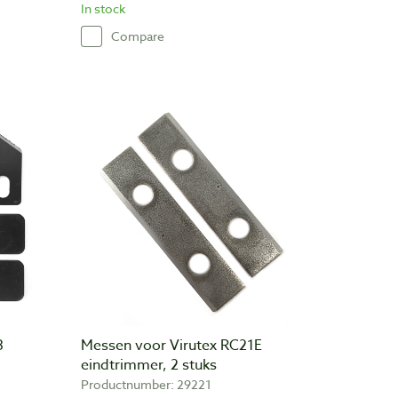
In stock
Compare
3
Messen voor Virutex RC21E
eindtrimmer, 2 stuks
Productnumber: 29221