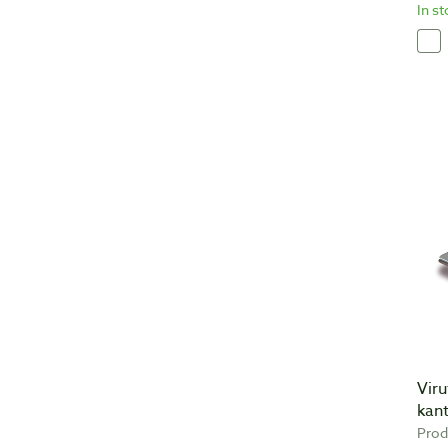
In s
Vir
kan
Prod