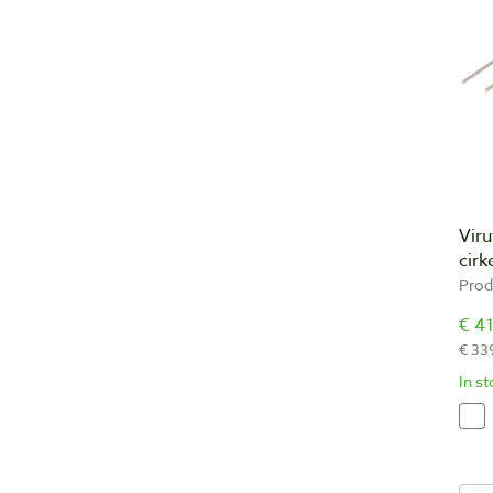
Vir
cirk
Prod
€ 41
€ 33
In s