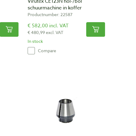
Virutex CE123N hol-/bol
schuurmachine in koffer
Productnumber: 22587
€ 582,00 incl. VAT
€ 480,99 excl. VAT
In stock
Compare