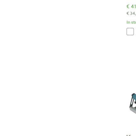
€ 41
€ 34
In s