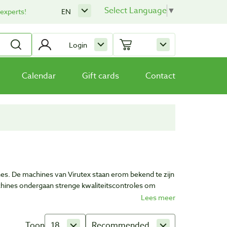
Select Language
▼
 experts!
EN
Login
Calendar
Gift cards
Contact
nes. De machines van Virutex staan erom bekend te zijn
chines ondergaan strenge kwaliteitscontroles om
Toon
18
Recommended