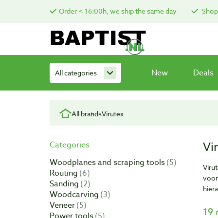
Order < 16:00h, we ship the same day
Shop 
New
Deals
All categories
All brands
Virutex
Vi
Categories
Woodplanes and scraping tools
5
Viru
Routing
6
voor
Sanding
2
hier
Woodcarving
3
Veneer
5
19 
Power tools
5