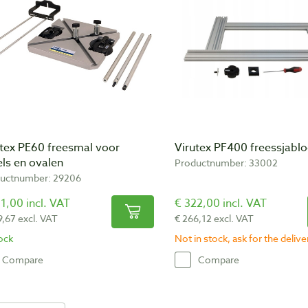
utex PE60 freesmal voor
Virutex PF400 freessjabl
els en ovalen
Productnumber: 33002
uctnumber: 29206
1,00 incl. VAT
€ 322,00 incl. VAT
9,67 excl. VAT
€ 266,12 excl. VAT
tock
Not in stock, ask for the deliv
Compare
Compare