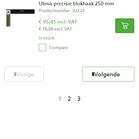
Ulmia precisie blokhaak 250 mm
Productnumber: 32223
€ 95,45 incl. VAT
€ 78,88 excl. VAT
In stock
Compare
Vorige
Volgende
1
2
3