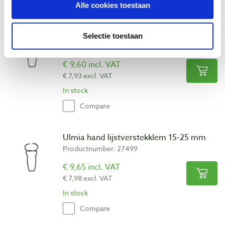
Compare
Alle cookies toestaan
Ulmia hand lijstverstekklem 10-15 mm
Selectie toestaan
Productnumber: 27498
€ 9,60 incl. VAT
€ 7,93 excl. VAT
In stock
Compare
Ulmia hand lijstverstekklem 15-25 mm
Productnumber: 27499
€ 9,65 incl. VAT
€ 7,98 excl. VAT
In stock
Compare