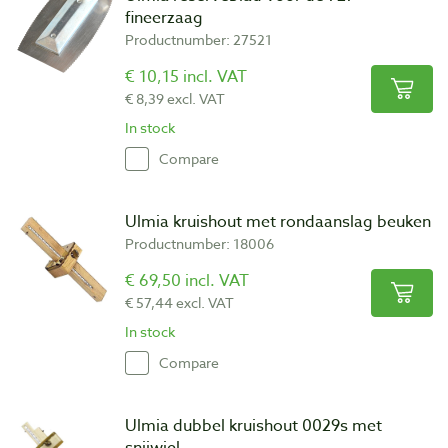
fineerzaag
Productnumber: 27521
€ 10,15 incl. VAT
€ 8,39 excl. VAT
In stock
Compare
Ulmia kruishout met rondaanslag beuken
Productnumber: 18006
€ 69,50 incl. VAT
€ 57,44 excl. VAT
In stock
Compare
Ulmia dubbel kruishout 0029s met
snijwiel