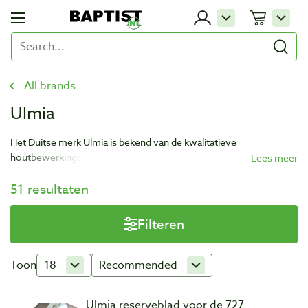
All brands
Ulmia
Het Duitse merk Ulmia is bekend van de kwalitatieve
houtbewerkingsgereedschappen. Ulmia heeft onder andere
schaven, verstekzaagmachines en werkbanken waarbij precisie
51 resultaten
van het gereedschap erg belangrijk is.
Filteren
Toon
18
Recommended
Ulmia reserveblad voor de 727