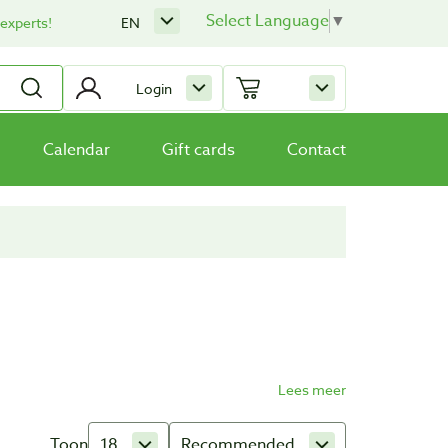
Select Language
▼
 experts!
EN
Login
Calendar
Gift cards
Contact
Toon
18
Recommended