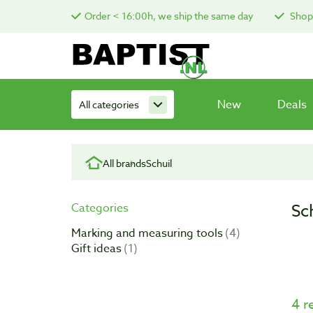
Order < 16:00h, we ship the same day
Shop 
New
Deals
All categories
All brands
Schuil
Sc
Categories
Marking and measuring tools
4
Gift ideas
1
4 r