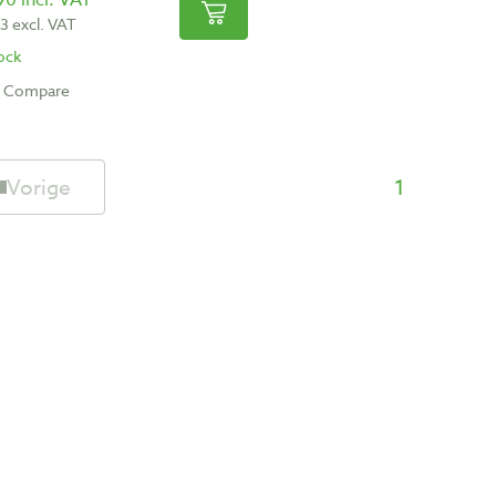
53 excl. VAT
tock
Compare
Vorige
1