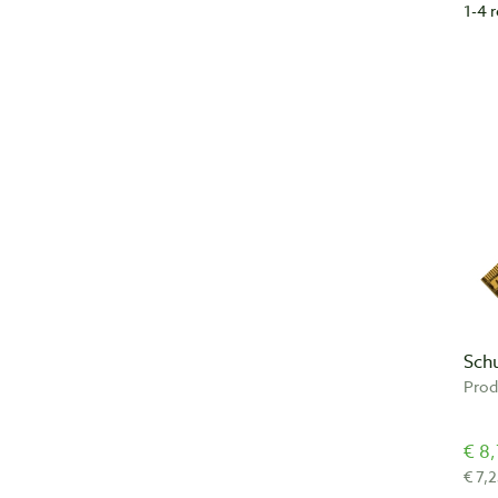
1-4 
Sch
Prod
€ 8,
€ 7,2