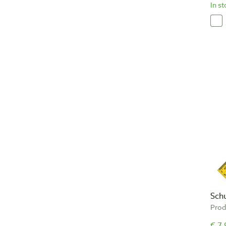
In s
Sch
Prod
€ 7,