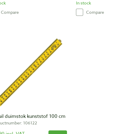
tock
In stock
Compare
Compare
uil duimstok kunststof 100 cm
uctnumber: 106122
90 incl. VAT