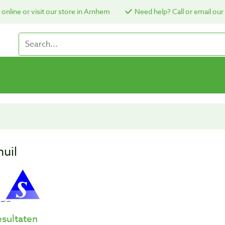
online or visit our store in Arnhem
Need help? Call or email our
huil
esultaten