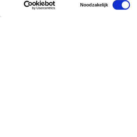
Toestemmingsselectie
Noodzakelijk
Sign up for our newsletter
and receive offers, new products and tips