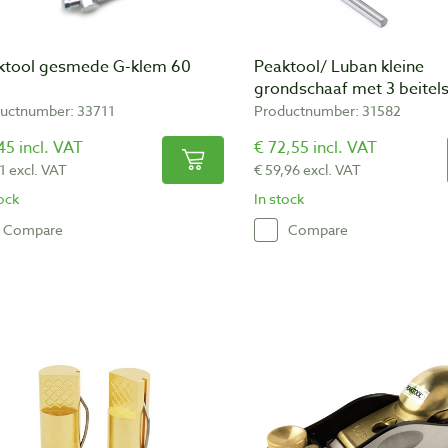
ktool gesmede G-klem 60
Peaktool/ Luban kleine
grondschaaf met 3 beitel
uctnumber: 33711
Productnumber: 31582
45 incl. VAT
€ 72,55 incl. VAT
1 excl. VAT
€ 59,96 excl. VAT
tock
In stock
Compare
Compare