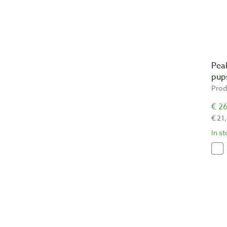
Pea
pup
Prod
€ 26
€ 21
In s