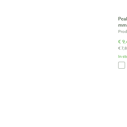
Pea
mm
Prod
€ 9,
€ 7,8
In s