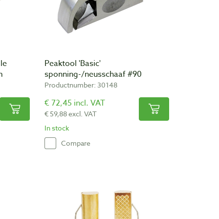
le
Peaktool 'Basic'
m
sponning-/neusschaaf #90
Productnumber: 30148
€ 72,45 incl. VAT
€ 59,88 excl. VAT
In stock
Compare