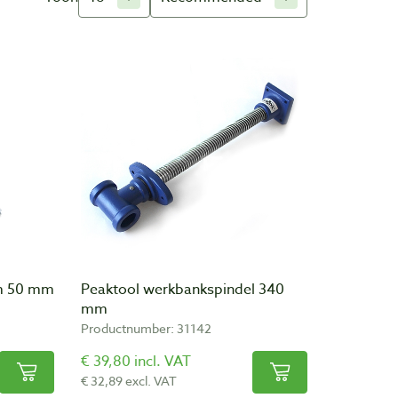
happen en machines voor houtbewerkers.
uit onder andere Nederland, België en Duitsland
gebreide assortiment is door ons met zorg
het houtbewerken. Wij importeren zelf producten uit
ment kunnen wij uit voorraad leveren. Ook kunt u onze
m 50 mm
Peaktool werkbankspindel 340
mm
Productnumber: 31142
€ 39,80 incl. VAT
€ 32,89 excl. VAT