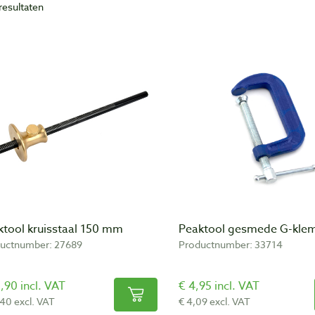
resultaten
ist is sinds 1984 gevestigd in Arnhem en gespecialiseerd in gereedsc
elmakers, houtsnijders, botenbouwers en hobbymatige houtbewerkers 
n bij ons voor specialistische houtbewerkingsgereedschappen. Het uit
ngesteld door goed te luisteren naar onze klanten, de liefhebbers van 
pa, Azië, Canada en de Verenigde Staten. De producten uit ons assorti
ucten komen bekijken en gelijk meenemen in onze winkel in Arnhem.
nt van harte welkom!
ktool kruisstaal 150 mm
Peaktool gesmede G-kle
uctnumber: 27689
Productnumber: 33714
,90 incl. VAT
€ 4,95 incl. VAT
,40 excl. VAT
€ 4,09 excl. VAT