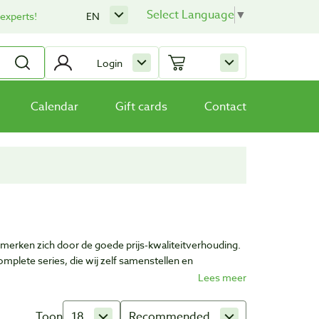
Select Language
▼
 experts!
EN
Login
Calendar
Gift cards
Contact
merken zich door de goede prijs-kwaliteitverhouding.
mplete series, die wij zelf samenstellen en
t, betrouwbaarheid en service kunnen waarborgen die u
Toon
18
Recommended