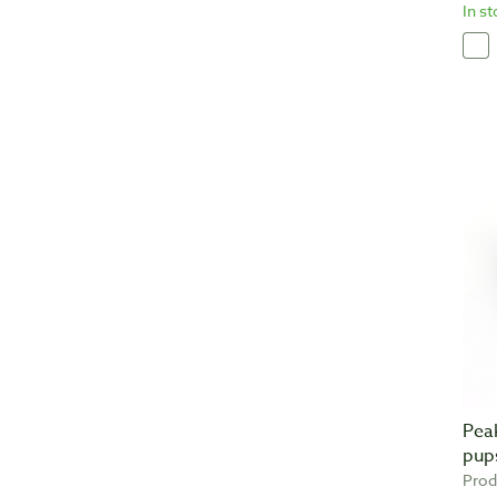
In s
Pea
pup
Prod