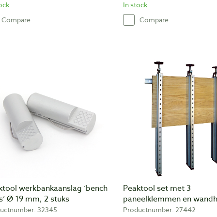
tock
In stock
Compare
Compare
ktool werkbankaanslag ‘bench
Peaktool set met 3
s’ Ø 19 mm, 2 stuks
paneelklemmen en wand
uctnumber: 32345
Productnumber: 27442