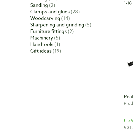
1-18 
Sanding
2
Clamps and glues
28
Bapt
Woodcarving
14
Meub
Sharpening and grinding
5
kome
Furniture fittings
2
same
Machinery
5
Euro
Handtools
1
prod
Gift ideas
19
U be
Pea
Prod
€ 25
€ 21