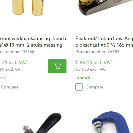
ktool werkbankaanslag ‘bench
Peaktool/ Luban Low-Ang
s’ Ø 19 mm, 2 stuks messing
blokschaaf #60 ½ 165 m
uctnumber: 33166
Productnumber: 26783
,25 incl. VAT
€ 86,55 incl. VAT
,69 excl. VAT
€ 71,53 excl. VAT
tock
In stock
Compare
Compare