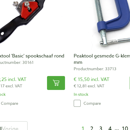
tool 'Basic' spookschaaf rond
Peaktool gesmede G-kle
mm
uctnumber: 30161
Productnumber: 33713
,25 incl. VAT
€ 15,50 incl. VAT
,17 excl. VAT
€ 12,81 excl. VAT
tock
In stock
Compare
Compare
Vorige
1
2
3
4
10
...