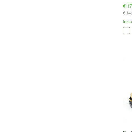
€ 17
€ 14
In s