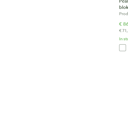
Pea
blo
Prod
€ 86
€ 71
In s