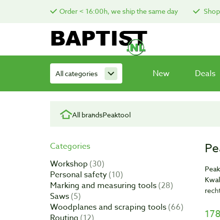
Order < 16:00h, we ship the same day
Shop 
New
Deals
All categories
All brands
Peaktool
Pe
Categories
Workshop
30
Peak
Personal safety
10
Kwal
Marking and measuring tools
28
rech
Saws
5
Woodplanes and scraping tools
66
Wij 
178
Routing
12
van 