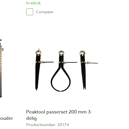
In stock
Compare
Peaktool passerset 200 mm 3-
houder
delig
Productnumber: 30174