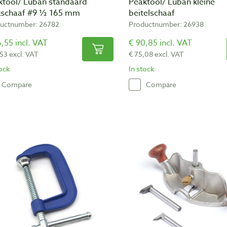
ktool/ Luban standaard
Peaktool/ Luban kleine
kschaaf #9 ½ 165 mm
beitelschaaf
uctnumber: 26782
Productnumber: 26938
,55 incl. VAT
€ 90,85 incl. VAT
,53 excl. VAT
€ 75,08 excl. VAT
tock
In stock
Compare
Compare