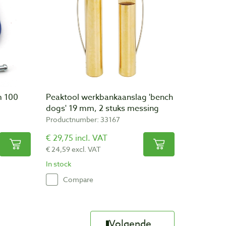
m 100
Peaktool werkbankaanslag 'bench
dogs' 19 mm, 2 stuks messing
Productnumber: 33167
€ 29,75 incl. VAT
€ 24,59 excl. VAT
In stock
Compare
Volgende