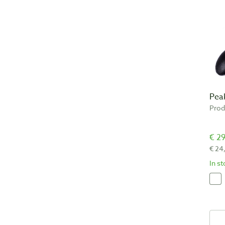
Peak
Prod
€ 29
€ 24
In s