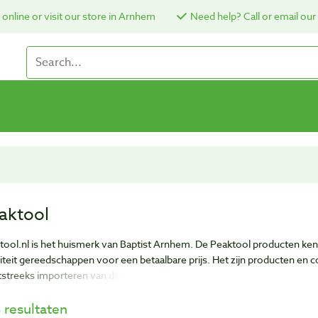
online or visit our store in Arnhem
Need help? Call or email our
aktool
tool.nl is het huismerk van Baptist Arnhem. De Peaktool producten ken
iteit gereedschappen voor een betaalbare prijs. Het zijn producten en co
tstreeks importeren van diverse fabrieken over de hele wereld.
hebben met veel fabrikanten al jaren contact, waardoor we de kwalitei
 resultaten
Baptist gewend bent.